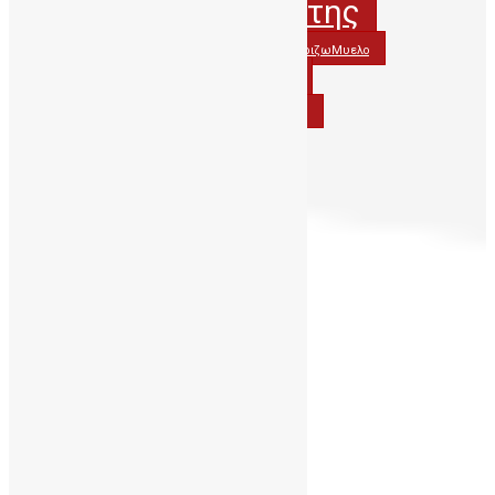
ΔηΤΟΒΚρητης
ΔηΤΟΒΚρήτης
ΔωρίζωΟμφαλικοΑιμα
ΔωριζωΜυελο
ΟμφαλικοΑιμα
ΔωριζωΟμφαλικοΑιμα
ΟμφαλικόΑιμα
ΠΑΓΝΗ
Περιφερεια_Κρητης
Απρίλιος 2016
Δ
Τ
Τ
Π
Π
Σ
Κ
1
2
3
4
5
6
7
8
9
10
11
12
13
14
15
16
17
18
19
20
21
22
23
24
25
26
27
28
29
30
« Δεκ
Μάι »