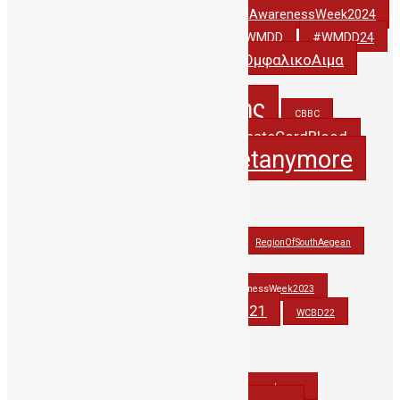
#StemCellAwarenessWeek2024
#StemCellAwarenessWeek2022
#thankyoudonor
#WCBD24
#WMDD
#WMDD24
#ΔωριζωΟμφαλικοΑιμα
#WorldCordBloodDay
5years_PublicCBBC
5χρονιαΔηΤΟΒΚρητης
CBBC
creteregion
DonateCordBlood
CordBlood
itsnotasecretanymore
hbawardsgr
JohnAtHisBest
JohnwonTHErace
OlinaforCBBC
PAGNI
RegionOfSouthAegean
StemCellAwarenessWeek2021
StemCellAwarenessWeek2022
StemCellAwarenessWeek2023
stemcells
WCBD21
thankyoudonor
WCBD22
WCBD23
wmdd
wmdd2021
WorldCordBloodDay
Βλαστοκυτταρα
Βλαστοκύτταρα