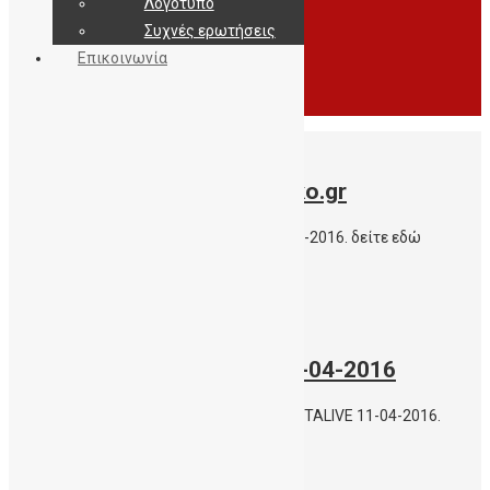
Λογότυπο
Συχνές ερωτήσεις
Επικοινωνία
11/04/2016
Δημοσίευμα στo parapolitiko.gr
Δημοσίευμα στo parapolitiko.gr στις 11-04-2016. δείτε εδώ
Περισσότερα
11/04/2016
Δημοσίευμα CRETALIVE 11-04-2016
Δημοσίευμα στην ημεκτροκνική πύλη CRETALIVE 11-04-2016.
Δείτε εδώ
Περισσότερα