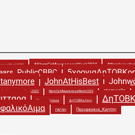
#StemCellAwarenessWeek2024
#thankyoudo
renessWeek2022
5χρονιαΔηΤΟΒΚρ
ears_PublicCBBC
etanymore
JohnAtHisBest
Johnw
stemcells
mCellAwarenessWeek2022
StemCellAwarenessWeek2023
υτταρα
ΔηΤΟΒΚ
Βλαστοκύτταρα
ΔηΤΟΒΚρήτης
φαλικόΑιμα
Περιφερεια_Κρητης
ΠΑΓΝΗ