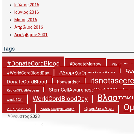
Ιούλιος 2016
Ιούνιος 2016
Μάιος 2016
Απρίλιος 2016
Δεκέμβριος 2001
Tags
#DonateCordBlood
#DonateMarrow
#StemCellAwa
5y
#ΔωριζωΟμφαλικοΑιμα
#WorldCordBloodDay
itsnotasecr
DonateCordBlood
hbawardsgr
StemCellAwarenessWeek2021
RegionOfSouthAegean
Ste
Βλαστοκ
WorldCordBloodDay
wmdd2021
Ομ
ΟμφαλικοΑιμα
ΔωριζωΜυελο
ΔωριζωΟμφαλικοΑιμα
Αύγουστος 2023
Δ
Τ
Τ
Π
Π
Σ
Κ
1
2
3
4
5
6