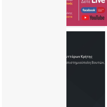
Δημόσια Τράπεζα Ομφαλικών Βλαστοκυττάρων Κρήτης
Iατρική Σχολή, Πανεπιστήμιο Κρήτης, Πανεπιστημιούπολη Βουτών,
Ηράκλειο, 700 13
Στοιχεία Eπικοινωνίας
Τηλ.: 2810-394726 | 6930-847253 | Email:
info@cordbloodbankcrete.gr