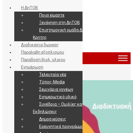
Η ΔηΤΟΒ
Ποιοi εiμαστε
Ξενάγηση στη ΔηΤΟΒ
Επιστημονική ομάδα ΔηΤΟΒ
Κρητης
Διαδικασια δωρεας
Εισοδος / Εγγραφη
Παραλαβη εξοπλισμου
Παραδοση βιολ. υλικου
Ενημέρωση
Τελευταία νέα
Τύπος-Media
Σεμινάρια γονέων
Ενημερωτικό υλικό
Συνέδρια – Ομιλίες και
Εκδηλώσεις
Δημοσιεύσεις
Ερευνητικά προγράμματα