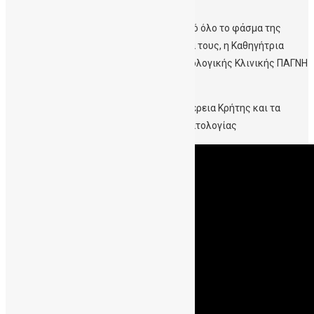
Στην εκδήλωση συμμετείχαν γυναίκες από όλο το φάσμα της
πολιτικής και κοινωνικής ζωής. Ανάμεσα τους, η Καθηγήτρια
Αιματολογίας και Διευθύντρια της Αιματολογικής Κλινικής ΠΑΓΝΗ
και της ΔηΤΟΒ Κρήτης, Ελένη Παπαδάκη.
Δείτε το κοινό
δελτίο τύπου
με την Περιφέρεια Κρήτης και τα
δεδομένα που ανέδειξε η Καθηγήτρια Αιματολογίας