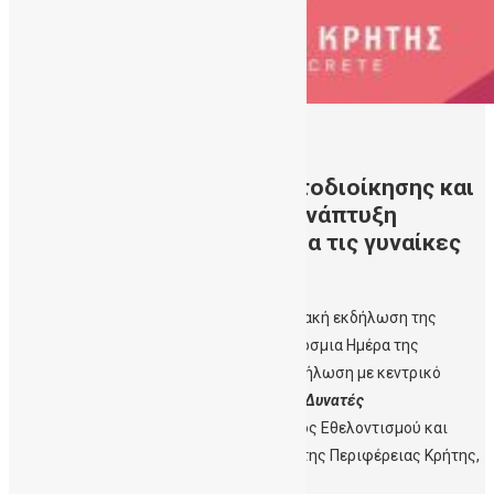
12/03/2021
Η συμβολή της Τοπικής Αυτοδιοίκησης και
των Πανεπιστημίων στην ανάπτυξη
πολιτικών και ευκαιριών για τις γυναίκες
επιστήμονες
Με επιτυχία πραγματοποιήθηκε Διαδικτυακή εκδήλωση της
Περιφέρειας Κρήτης με αφορμή την Παγκόσμια Ημέρα της
Γυναίκας, την Δευτέρα 8 Μαρτίου. Την εκδήλωση με κεντρικό
σύνθημα
«Γυναίκες στην Πρώτη γραμμή – Δυνατές
Μαζί»
συντόνισε η Εντεταλμένη Σύμβουλος Εθελοντισμού και
Διασύνδεσης με Φορείς και Οργανώσεις της Περιφέρειας Κρήτης,
Γεωργία Μηλάκη.