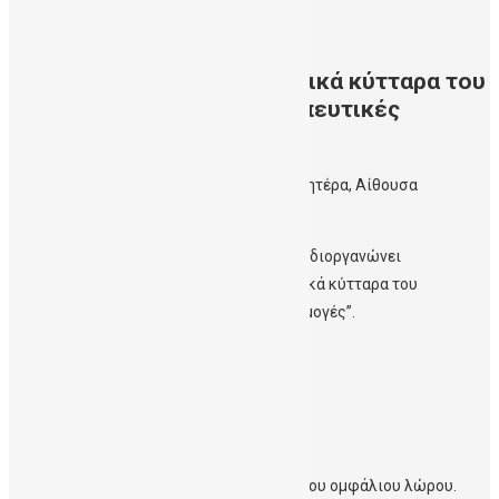
22/06/2016
Συμπόσιο με θεμα “Προγονικά κύτταρα του
ομφάλιου λώρου και θεραπευτικές
εφαρμογές”.
Τετάρτη 22 Ιουνίου 2016, Κλινική Μητέρα, Αίθουσα
Διαλέξεων, 19:00 – 21:00
Το Επιστημονικό Συμβούλιο της Κλινικής διοργανώνει
επιστημονικό συμπόσιο με θεμα “Προγονικά κύτταρα του
ομφάλιου λώρου και θεραπευτικές εφαρμογές”.
Προεδρείο:
Σ. Σηφάκης, Μ. Φραϊδάκης.
Ομιλητές:
Ελένη Παπαδάκη: Αιμοποιητικά κύτταρα του ομφάλιου λώρου.