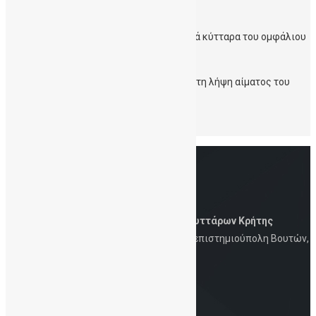
Δεδομένα από χρήση σε μεταμοσχεύσες.
Χαράλαμπος Ποντίκογλου. Μεσεγχυματικά κύτταρα του ομφάλιου
λώρου. Σύγκριση με άλλες πηγές.
Σταύρος Σηφάκης. Καλές πρακτικές κατά τη λήψη αίματος του
ομφάλιου λώρου από το μαιευτήρα.
Αφίσσα Εκδήλωσης
Δημόσια Τράπεζα Ομφαλικών Βλαστοκυττάρων Κρήτης
Iατρική Σχολή, Πανεπιστήμιο Κρήτης, Πανεπιστημιούπολη Βουτών,
Ηράκλειο, 700 13
Στοιχεία Eπικοινωνίας
Τηλ.: 2810-394726 | 6930-847253 | Email: