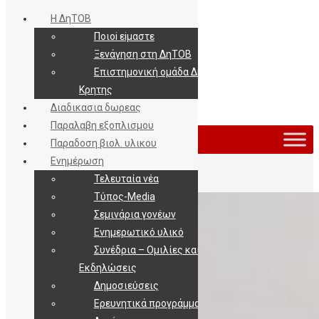
Η ΔηΤΟΒ
Ποιοi εiμαστε
Ξενάγηση στη ΔηΤΟΒ
Επιστημονική ομάδα ΔηΤΟΒ
Κρητης
Διαδικασια δωρεας
Εισοδος / Εγγραφη
Παραλαβη εξοπλισμου
Παραδοση βιολ. υλικου
Ενημέρωση
Τελευταία νέα
Τύπος-Media
Σεμινάρια γονέων
Ενημερωτικό υλικό
Συνέδρια – Ομιλίες και
Εκδηλώσεις
Δημοσιεύσεις
Ερευνητικά προγράμματα