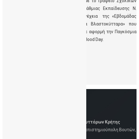
Πανεπιστημίου Κρήτης σε συνεργασία με το Γραφείο Σχολικών
Δραστηριοτήτων Διεύθυνσης Δευτεροβάθμιας Εκπαίδευσης Ν.
Ηρακλείου. Η εκπαίδευση αποτελεί συνέχεια της «Εβδομάδας
Ενημέρωσης και Εκδηλωσεων για τα Βλαστοκύτταρα» που
πραγματοποιήθηκε το Νοέμβριο 2020 με αφορμή την Παγκόσμια
Ημέρα Ομφαλικού Αίματος – World Cord Blood Day.
Δείτε το άρθρο
εδώ
Leave a Reply
Για να σχολιάσετε πρέπει να
συνδεθείτε
.
Δημόσια Τράπεζα Ομφαλικών Βλαστοκυττάρων Κρήτης
Iατρική Σχολή, Πανεπιστήμιο Κρήτης, Πανεπιστημιούπολη Βουτών,
Ηράκλειο, 700 13