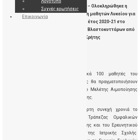
Λογότυπο
Politica.gr – Ολοκληρώθηκε η
Συχνές ερωτήσεις
εκπαίδευση μαθητών Λυκείου για
Επικοινωνία
το σχολικό έτος 2020-21 στο
πεδίο των Βλαστοκυττάρων από
τη ΔηΤΟΒ Κρήτης
Συμμετείχαν 4 σχολεία και συνολικά 100 μαθητές του
Ν.Ηρακλείου, ενώ τον Ιούλιο 4 μαθητές θα πραγματοποιήσουν
εργαστηριακή πρακτική στο Εργαστήριο Μελέτης Αιμοποίησης
της Ιατρικής Σχολής Πανεπιστημίου Κρήτης.
Με επιτυχία ολοκληρώθηκε για τέταρτη συνεχή χρονιά το
εκπαιδευτικό έργο της Δημόσιας Τράπεζας Ομφαλικών
Βλαστοκυττάρων Κρήτης (ΔηΤΟΒ) Κρήτης και του Ερευνητικού
Εργαστηρίου Μελέτης Αιμοποίησης της Ιατρικής Σχολής