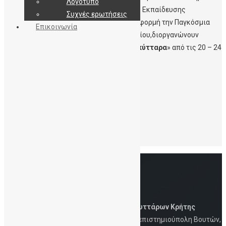
Λογότυπο
Κρήτης και τη Διεύθυνση Δευτεροβάθμιας Εκπαίδευσης
Συχνές ερωτήσεις
Περιφερειακής Ενότητας Ηρακλείου, με αφορμή την Παγκόσμια
Επικοινωνία
ημέρα Ομφαλικού Αίματος τη 15η Νοεμβρίου,διοργανώνουν
«
Εβδομάδα Ενημέρωσης για τα Βλαστοκύτταρα
» από τις 20 – 24
Νοεμβρίου
2017.
Δείτε αναλυτικά το δελτίο τύπου
εδώ
Leave a Reply
Για να σχολιάσετε πρέπει να
συνδεθείτε
.
Δημόσια Τράπεζα Ομφαλικών Βλαστοκυττάρων Κρήτης
Iατρική Σχολή, Πανεπιστήμιο Κρήτης, Πανεπιστημιούπολη Βουτών,