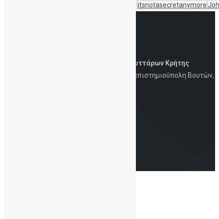
5years_PublicCBBC
5χρονιαΔηΤΟΒΚρητης
itsnotasecretanymore
Joh
Δημόσια Τράπεζα Ομφαλικών Βλαστοκυττάρων Κρήτης
Iατρική Σχολή, Πανεπιστήμιο Κρήτης, Πανεπιστημιούπολη Βουτών,
Ηράκλειο, 700 13
Στοιχεία Eπικοινωνίας
Τηλ.: 2810-394726 | 6930-847253 | Email:
info@cordbloodbankcrete.gr
Copyright© 2021 - ΔηΤΟΒ Κρήτης