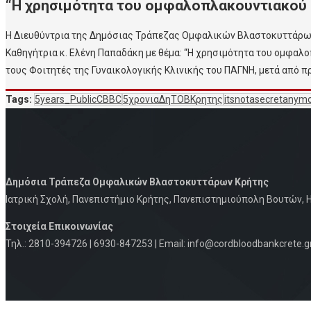
“Η χρησιμότητα του ομφαλοπλακουντιακού 
Η Διευθύντρια της Δημόσιας Τράπεζας Ομφαλικών Βλαστοκυττάρων Κ
Καθηγήτρια κ. Ελένη Παπαδάκη με θέμα: “Η χρησιμότητα του ομφαλ
τους Φοιτητές της Γυναικολογικής Κλινικής του ΠΑΓΝΗ, μετά από 
Tags:
5years_PublicCBBC
5χρονιαΔηΤΟΒΚρητης
itsnotasecretanym
Δημόσια Τράπεζα Ομφαλικών Βλαστοκυττάρων Κρήτης
Iατρική Σχολή, Πανεπιστήμιο Κρήτης, Πανεπιστημιούπολη Βουτών, Η
Στοιχεία Eπικοινωνίας
Τηλ.: 2810-394726 | 6930-847253 | Email: info@cordbloodbankcrete.g