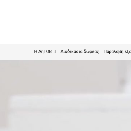
Η ΔηΤΟΒ
Διαδικασια δωρεας
Παραλαβη εξ