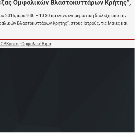
πεζας Ομφαλικών Βλαστοκυττάρων Κρήτης”,
 2016, ώρα 9.30 – 10.30 πμ έγινε ενημερωτική διάλεξη από την
φαλικών Βλαστοκυττάρων Κρήτης”, στους Ιατρούς, τις Μαίες και
ΤΟΒΚρητης
ΟμφαλικόΑιμα