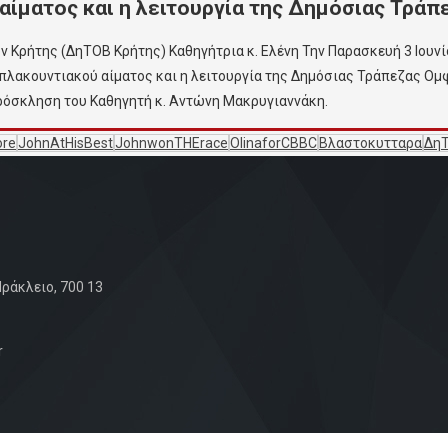
αίματος και η λειτουργία της Δημόσιας Τρά
ρήτης (ΔηΤΟΒ Κρήτης) Καθηγήτρια κ. Ελένη Την Παρασκευή 3 Ιουνίου
οπλακουντιακού αίματος και η λειτουργία της Δημόσιας Τράπεζας Ομ
πρόσκληση του Καθηγητή κ. Αντώνη Μακρυγιαννάκη.
ore
JohnAtHisBest
JohnwonTHErace
OlinaforCBBC
Βλαστοκυτταρα
Δη
ράκλειο, 700 13
r