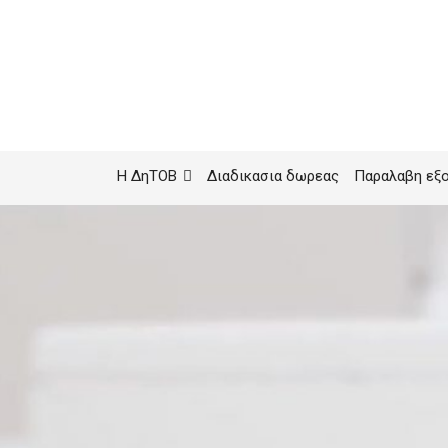
Η ΔηΤΟΒ
Διαδικασια δωρεας
Παραλαβη εξ