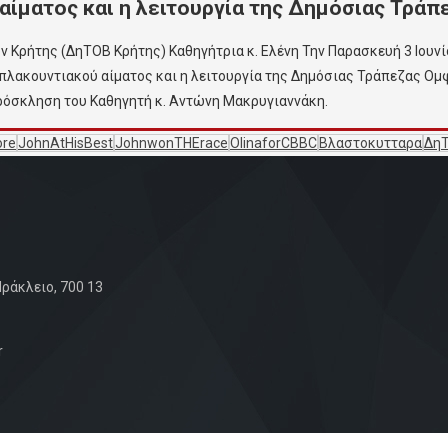
αίματος και η λειτουργία της Δημόσιας Τρά
ρήτης (ΔηΤΟΒ Κρήτης) Καθηγήτρια κ. Ελένη Την Παρασκευή 3 Ιουνίου
οπλακουντιακού αίματος και η λειτουργία της Δημόσιας Τράπεζας Ομ
πρόσκληση του Καθηγητή κ. Αντώνη Μακρυγιαννάκη.
ore
JohnAtHisBest
JohnwonTHErace
OlinaforCBBC
Βλαστοκυτταρα
Δη
ράκλειο, 700 13
r