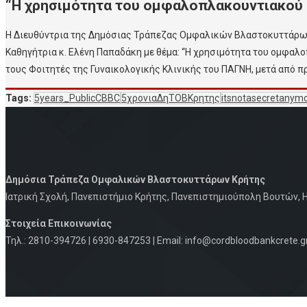
“Η χρησιμότητα του ομφαλοπλακουντιακού 
Η Διευθύντρια της Δημόσιας Τράπεζας Ομφαλικών Βλαστοκυττάρων Κ
Καθηγήτρια κ. Ελένη Παπαδάκη με θέμα: “Η χρησιμότητα του ομφαλ
τους Φοιτητές της Γυναικολογικής Κλινικής του ΠΑΓΝΗ, μετά από 
Tags:
5years_PublicCBBC
5χρονιαΔηΤΟΒΚρητης
itsnotasecretanym
Δημόσια Τράπεζα Ομφαλικών Βλαστοκυττάρων Κρήτης
Iατρική Σχολή, Πανεπιστήμιο Κρήτης, Πανεπιστημιούπολη Βουτών, Η
Στοιχεία Eπικοινωνίας
Τηλ.: 2810-394726 | 6930-847253 | Email: info@cordbloodbankcrete.g