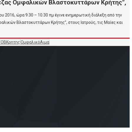
πεζας Ομφαλικών Βλαστοκυττάρων Κρήτης”,
 2016, ώρα 9.30 – 10.30 πμ έγινε ενημερωτική διάλεξη από την
φαλικών Βλαστοκυττάρων Κρήτης”, στους Ιατρούς, τις Μαίες και
ΤΟΒΚρητης
ΟμφαλικόΑιμα