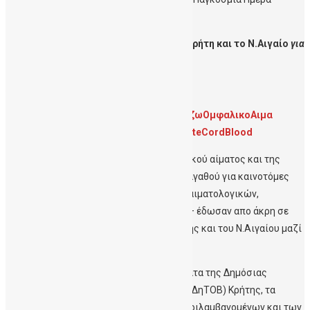
Ομφαλικού Αίματος
Στα χρώματα της ΔηΤΟΒ Κρήτης όλη η Κρήτη και το Ν.Αιγαίο
για
την Παγκόσμια Ημέρα Ομφαλικού Αίματος
Λήψη δελτίου τύπου
#StemCellAwarenessWeek2023
#ΔωριζωΟμφαλικοΑιμα
#WCBD23 #WorldCordBloodDay #DonateCordBlood
Δυνατό μήνυμα για την δωρεά του ομφαλικού αίματος και της
αξιοποίησης του πολύτιμου για την ζωή αγαθού για καινοτόμες
θεραπείες – αναγεννητικής ιατρικής και αιματολογικών,
κυτταρικών ή εκφυλιστικών θεραπειών – έδωσαν απο άκρη σε
άκρη εκπρόσωποι της Περιφέρειας Κρήτης και του Ν.Αιγαίου μαζί
με τη ΔηΤΟΒ Κρήτης.
Στο πλαίσιο αυτό φωτίστηκαν στα χρώματα της Δημόσιας
Τράπεζας Ομφαλικών Βλαστοκυττάρων (ΔηΤΟΒ) Κρήτης, τα
κτίρια της
Περιφέρειας Κρήτης
– συμπεριλαμβανομένων και των