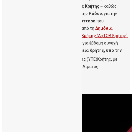
τεσσάρων
Περιφερειακών Ενοτήτων της Κρήτης –
καθώς
καιτης
Περιφέρειας Ν.Αιγαίου
στο νησί της
Ρόδου
, για την
Εβδομάδα Ενημέρωσης για τα Βλαστοκύτταρα
που
πραγματοποιείται
13 εως 17 Νοεμβρίου
, από τη
Δημόσια
Τράπεζα Ομφαλικών Βλαστοκυττάρων Κρήτης
(ΔηΤΟΒ Κρήτης)
της Αιματολογικής Κλινικής του ΠΑΓΝΗ – για έβδομη συνεχή
χρονιά – με
συνδιοργανωτή την Περιφέρεια Κρήτης, υπο την
ης
αιγίδα της 7
Υγειονομικής Περιφέρειας
(ΥΠΕ)Κρήτης, με
αφορμή την Παγκόσμια Ημέρα Ομφαλικού Αίματος.