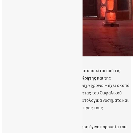
Η
κοινή δράση
φωταγώγησης
που πραγματοποιείται από τις
τέσσερις Περιφερειακές Ενοτήτες της Κρήτης
και της
Περιφέρειας Ν.Αιγαίου
–
για δεύτερη συνεχή χρονιά
– έχει σκοπό
την διάδοση του μηνύματος της χρησιμότητας του Ομφαλικού
Αίματος για την θεραπεία ασθενών με αιματολογικά νοσήματα και
την αξία της εθελοντικής προσφοράς του προς τους
συνανθρώπους μας.
Στην
Περιφέρεια Ν.Αιγαίου,
η φωταγώγηση έγινε παρουσία του