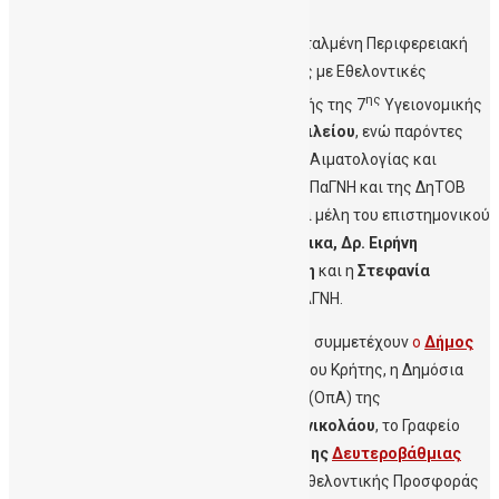
Το παρών στην εκδήλωση έδωσαν η Εντεταλμένη Περιφερειακή
Σύμβουλος Διασύνδεσης της Περιφέρειας με Εθελοντικές
ης
Οργανώσεις,
Γεωργία Μηλάκη
, ο Διοικητής της 7
Υγειονομικής
Περιφέρειας (ΥΠΕ),
Νεκτάριος Παπαβασιλείου
, ενώ παρόντες
απο τη
ΔηΤΟΒ Κρήτης
ήταν η Καθηγήτρια Αιματολογίας και
Διευθύντρια της Αιματολογικής Κλινικής ΠαΓΝΗ και της ΔηΤΟΒ
Κρήτης, Καθηγήτρια
Ελένη Παπαδάκη
, και μέλη του επιστημονικού
προσωπικού της ΔηΤΟΒ
Δρ. Ιωάννα Γόντικα, Δρ. Ειρήνη
Φραγκιαδάκη
και Δρ.
Αριστέα Μπάτσαλη
και η
Στεφανία
Μαρκάκη
της Αιματολογικής Κλινικής ΠΑΓΝΗ.
Στις δράσεις της Εβδομάδας Ενημέρωσης συμμετέχουν
ο
Δήμος
Χανίων
, η
Ιατρική Σχολή
του Πανεπιστημίου Κρήτης, η Δημόσια
Τράπεζα Ομφαλιοπλακουντικού Αίματος (ΟπΑ) της
Αιματολογικής Κλινικής του
Γ.Ν.Γ.
Παπανικολάου
, τo Γραφείο
Σχολικών Δραστηριοτήτων της
Διεύθυνσης
Δευτεροβάθμιας
Εκπαίδευσης
Ν. Ηρακλείου, ο Σύλλογος Εθελοντικής Προσφοράς