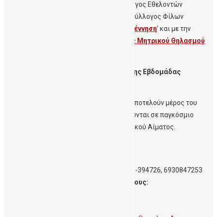
και Στήριξης Χανίων ‘
Ορίζοντας
’, ο Σύλλογος Εθελοντών
Αιμοδοτών Ν.Χανίων
Αγ. Ιωάννης
, και ο Σύλλογος Φίλων
Αιματολογικής Κλινικής Ηρακλείου ‘
Αναγέννηση
’ και με την
υποστήριξη του Συλλόγου ‘
Υποστηρικτές Μητρικού Θηλασμού
Χανίω
ν’
.
Αναλυτικά για το
πρόγραμμα δράσεων της Εβδομάδας
Ενημέρωσης
δείτε
εδώ.
Οι δράσεις της Εβδομάδας Ενημέρωσης αποτελούν μέρος του
δικτύου εκδηλώσεων που πραγματοποιούνται σε παγκόσμιο
επίπεδο για την Παγκόσμια Ημέρα Ομφαλικού Αίματος.
Για επικοινωνία με τη ΔηΤΟΒ Κρήτης:
info@cordbloodbankcrete.gr
, Tηλ.
2810-394726, 6930847253
Επικοινωνία για ΜΜΕ και δημοσιογράφους:
press@cordbloodbankcrete.gr