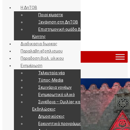
Η ΔηΤΟΒ
Ποιοi εiμαστε
Ξενάγηση στη ΔηΤΟΒ
Επιστημονική ομάδα ΔηΤΟΒ
Κρητης
Διαδικασια δωρεας
Εισοδος / Εγγραφη
Παραλαβη εξοπλισμου
Παραδοση βιολ. υλικου
Ενημέρωση
Τελευταία νέα
Τύπος-Media
Σεμινάρια γονέων
Ενημερωτικό υλικό
Συνέδρια – Ομιλίες και
Εκδηλώσεις
Δημοσιεύσεις
Ερευνητικά προγράμματα