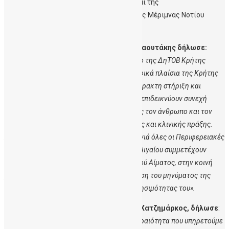
Περιφερειάρχη
Γιώργου Χατζημάρκου
και της
Αντιπεριφερειάρχη Υγείας και Κοινωνικής Μέριμνας Νοτίου
Αιγαίου,
Χαρούλα Γιασιράνη.
Ο Περιφερειάρχης Κρήτηςκ.
Σταύρος Αρναουτάκης δήλωσε:
«
Είμαστε ιδιαίτερα υπερήφανοι που το έργο της ΔηΤΟΒ Κρήτης
αναγνωρίζεται πέρα απο τα στενά γεωγραφικά πλαίσια της Κρήτης
και υπογραμμίζουμε τη διαχρονική μας έμπρακτη στήριξη και
ενίσχυση των δημοσίων δομών υγείας που επιδεικνύουν συνεχή
εξέλιξη και κοινωνική προσφορά, θέτοντας τον άνθρωπο και τον
ασθενή στο επίκεντρο της ιατρικής έρευνας και κλινικής πράξης.
Χαιρόμαστε ιδιαίτερα που για δεύτερη χρονιά όλες οι Περιφερειακές
Ενότητες της Κρήτης και η Περιφέρεια Ν. Αιγαίου συμμετέχουν
ενεργά για την Παγκόσμια Ημέρα Ομφαλικού Αίματος, στην κοινή
μας δέσμευση και προσπάθεια για τη διάδοση του μηνύματος της
δωρεάς του ομφαλικού αίματος και της χρησιμότητας του».
Ο Περιφερειάρχης Ν.Αιγαίου,
κ. Γιώργος Χατζημάρκος, δήλωσε
:
«Η Δημόσια Υγεία αποτελεί για εμάς προτεραιότητα που υπηρετούμε