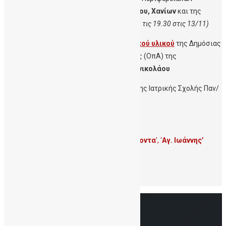
Ενοτήτων
Ηρακλείου, Λασιθίου, Ρεθύμνου, Χανίων
και της
Περιφέρειας
Ν. Αιγαίου
(διαθέσιμες μετα τις 19.30 στις 13/11)
Φωτογραφίες Δράσεων και Ενημερωτικού υλικού
της Δημόσιας
Τράπεζας Ομφαλιοπλακουντικού Αίματος (ΟπΑ) της
Αιματολογικής Κλινικής του
Γ.Ν.Γ. Παπανικολάου
Εικονική Έκθεση
Ιατρών
και
Φοιτητών
της Ιατρικής Σχολής Παν/
μίου Κρήτης και Παν/μίων Εξωτερικού
Λογότυπο
WCBD
εδώ
και
εδώ
Φωτογραφίες Δράσεων
Συλλόγων
‘
Ορίζοντα
’, ‘
Αγ. Ιωάννης’
Επίσημο Τραγούδι
της ΔηΤΟΒ Κρήτης
Εικονική ξενάγηση
στη ΔηΤΟΒ Κρήτης