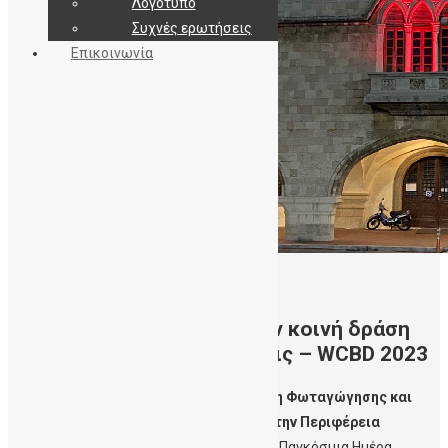
Λογότυπο
Συχνές ερωτήσεις
Επικοινωνία
14/11/2023
Κοινό Δελτίο Τύπου για την κοινή δράση
Φωταγώγησης και δηλώσεις – WCBD 2023
Κοινό Δελτίο Τύπου για την κοινή δράση Φωταγώγησης και
δηλώσεις από την Περιφέρεια Κρήτης, την Περιφέρεια
Ν.Αιγαίου και την ΔηΤΟΒ Κρήτης
για την Παγκόσμια Ημέρα