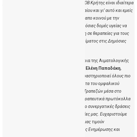
με επιμονή και αφοσίωση. Το έργο της ΔηΤΟΒ Κρήτης είναι ιδιαίτερα
σημαντικό και για τους νησιώτες του Ν.Αιγαίου και γι’ αυτό και εμείς
ως Περιφέρεια Ν.Αιγαίου το αγκαλιάζουμε απο κοινού με την
Περιφέρεια Κρήτης, ώστε μέσα απο τις δημόσιες δομές υγείας να
διευκολύνεται αποτελεσματικά η πρόσβαση σε θεραπείες για τους
πολίτες αλλα και η δωρεά του ομφαλικού αίματος στις Δημόσιες
Τράπεζες της χώρας μας».
Η Καθηγήτρια Αιματολογίας και Διευθύντρια της Αιματολογικής
Κλινικής ΠΑΓΝΗ και της ΔηΤΟΒ Κρήτης, κ.
Ελένη Παπαδάκη
,
ανέφερε
:
«Η Παγκόσμια αυτή ημέρα μας δραστηριοποιεί όλους πιο
ενεργά ώστε ν’ αναδείξουμε την χρησιμότητα του ομφαλικού
αίματος αλλα και τον ρόλο των Δημοσίων Τραπεζών μέσα στο
δημόσιο σύστημα υγείας, με στοχευμένα θεραπευτικά πρωτόκολλα
και ισότιμη πρόσβαση. Στόχος μας μέσα απο συνεργατικές δράσεις
να εμπλουτίζουμε τις παρεχόμενες υπηρεσίες μας. Ευχαριστούμε
όλους τους συνεργάτες μας που και φέτος μας τιμούν
συμμετέχοντας στις δράσεις της Εβδομάδας Ενημέρωσης και
στηρίζουν το έργο μας».