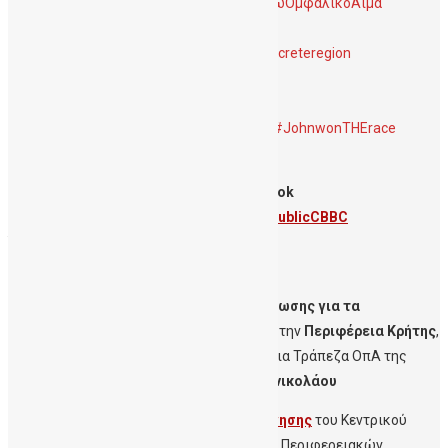
#WCBD23 #WorldCordBloodDay #ΔωριζωΟμφαλικοΑιμα
#DonateCordBlood
#ΔηΤΟΒΚρητης #Περιφερεια_Κρητης #creteregion
#RegionOfSouthAegean
#ΟμφαλικοΑιμα #Βλαστοκυτταρα
#itsnotasecretanymore #JohnAtHisBest #JohnwonTHErace
#OlinaforCBBC
Ακολουθήστε τη ΔηΤΟΒ Κρήτης Facebook
@cordbloodbankcrete.gr
Χ (twitter)
@PublicCBBC
YouTube
Cord Blood Bank Crete
Σχετικά
links
:
Κοινό Δελτίο Τύπου
Εβδομάδας Ενημέρωσης για τα
Βλαστοκύτταρα
από την
ΔηΤΟΒ Κρήτης
, την
Περιφέρεια Κρήτης
,
την
Περιφέρεια Ν.Αιγαίου
και την Δημόσια Τράπεζα ΟπΑ της
Αιματολογικής Κλινικής του
Γ.Ν.Γ. Παπανικολάου
Φωτογραφίες
Κοινής δράσης
Φωταγώγησης
του Κεντρικού
Κτιρίου της
Περιφέρειας Κρήτης
και των Περιφερειακών