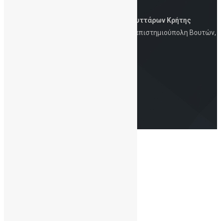
Δημόσια Τράπεζα Ομφαλικών Βλαστοκυττάρων Κρήτης
Iατρική Σχολή, Πανεπιστήμιο Κρήτης, Πανεπιστημιούπολη Βουτών,
Ηράκλειο, 700 13
Στοιχεία Eπικοινωνίας
Τηλ.: 2810-394726 | 6930-847253 | Email:
info@cordbloodbankcrete.gr
Copyright© 2021 - ΔηΤΟΒ Κρήτης