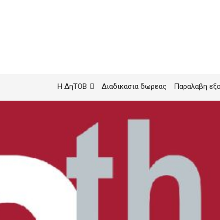
Η ΔηΤΟΒ
Διαδικασια δωρεας
Παραλαβη εξ