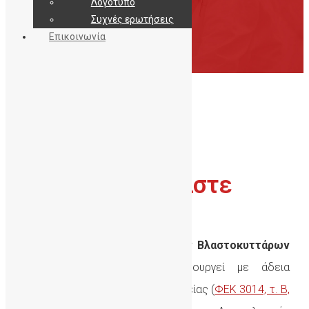
Λογότυπο
Συχνές ερωτήσεις
Επικοινωνία
ΔηΤΟΒ Κρήτης
Ποιοί είμαστε
Η
Δημόσια Τράπεζα Ομφαλικών Βλαστοκυττάρων
Κρήτης
(ΔηΤΟΒ Κρήτης) λειτουργεί με άδεια
λειτουργίας από το Υπουργείο Υγείας (
ΦΕΚ 3014, τ. Β,