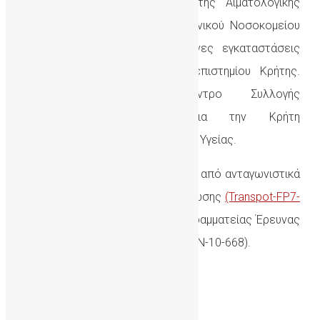
21/09/2016
) υπό την ευθύνη της Αιματολογικής
Κλινικής του Πανεπιστημιακού Γενικού Νοσοκομείου
Ηρακλείου (ΠΑΓΝΗ) σε σύγχρονες εγκαταστάσεις
της Ιατρικής Σχολής του Πανεπιστημίου Κρήτης.
Παράλληλα αποτελεί Κέντρο Συλλογής
Αιμοποιητικών Κυττάρων για την Κρήτη
αδειοδοτημένο από το Υπουργείο Υγείας.
Δημιουργήθηκε με χρηματοδότηση από ανταγωνιστικά
προγράμματα της Ευρωπαϊκής Ένωσης
(Transpot-FP7-
2011-REGPOT-1)
και της Γενικής Γραμματείας Έρευνας
και Τεχνολογίας (UMBISTEM, 11ΣΥΝ-10-668).