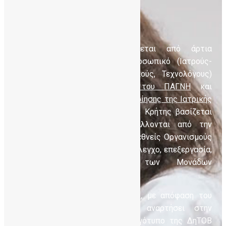
Η ΔηΤΟΒ Κρήτης στελεχώνεται από άρτια
εκπαιδευμένο επιστημονικό προσωπικό (Ιατρούς-
Αιματολόγους, Βιολόγους, Χημικούς, Τεχνολόγους)
της
Αιματολογικής Κλινικής του ΠΑΓΝΗ
και
του
Εργαστηρίου Μελέτης Αιμοποίησης της Ιατρικής
Σχολής
. Η λειτουργία της ΔηΤΟΒ Κρήτης βασίζεται
στις προδιαγραφές που επιβάλλονται από την
Ελληνική Νομοθεσία και τους Διεθνείς Οργανισμούς
Πιστοποιήσεων για τη συλλογή, έλεγχο, επεξεργασία,
συντήρηση και διάθεση των Μονάδων
Ομφαλοπλακουντιακού Αίματος.
Ο
Ιατρικός Σύλλογος Ηρακλείου
, με απόφαση του
Διοικητικού Συμβουλίου, έχει αναρτήσει στην
κεντρική ιστοσελίδα του το λογότυπο της ΔηΤΟΒ