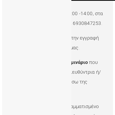
Τηλεφωνικά
καθημερινά, 12:00 -14:00, στα
τηλέφωνα: 2810-394726 και 6930847253.
Με ενημερωτικό
video
μετά την εγγραφή
σας, μέσω της ιστοσελίδας μας.
Με ζωντανό διαδικτυακό
σεμινάριο
που
πραγματοποιείται από την Διευθύντρια ή/
και άλλα μέλη της ΔηΤΟΒ μέσω της
πλατφόρμας zoom.
Δια-ζώσης
, μετά από προγραμματισμένο