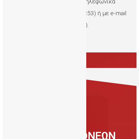
ραντεβού που καθορίζεται τηλεφωνικά
(2810-394726 και 6930847253) ή με e-mail
(info@cordbloodbankcrete.gr).
ΕΝΗΜΕΡΩΣΗ
ΥΠΟΨΗΦΙΩΝ ΓΟΝΕΩΝ