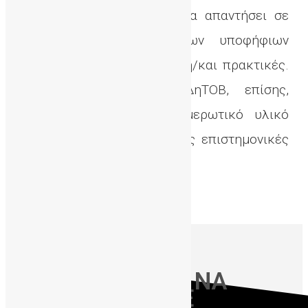
χαρά είναι πρόθυμο να απαντήσει σε
όλες τις απορίες των υποφήφιων
γονέων, επιστημονικές ή/και πρακτικές.
Η ιστοσελίδα της ΔηΤΟΒ, επίσης,
περιέχει πλούσιο ενημερωτικό υλικό
γύρω από τις τρέχουσες επιστημονικές
εξελίξεις.
ΔηΤΟΒ Κρήτης
ΠΩΣ ΜΠΟΡΕΙΤΕ ΝΑ
ΕΝΗΜΕΡΩΘΕΙΤΕ