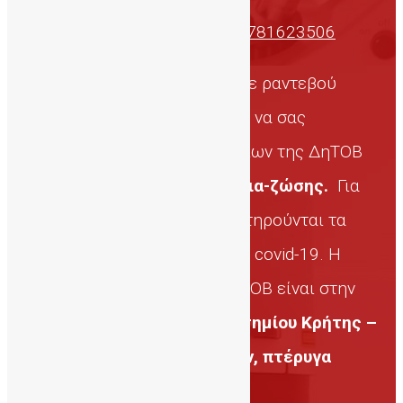
https://us02web.zoom.us/j/7781623506
Επίσης, μπορείτε να κλείσετε ραντεβού
(τηλεφωνικά ή με e-mail) και να σας
δεχτούμε στο χώρο Σεμιναρίων της ΔηΤΟΒ
για
να σας ενημερώσουμε δια-ζώσης.
Για
τη συνάντηση, θα πρέπει να τηρούνται τα
προφυλακτικά μέτρα για τον covid-19. Η
αίθουσα Σεμιναρίων της ΔηΤΟΒ είναι στην
Ιατρική Σχολή του Πανεπιστημίου Κρήτης –
Πανεπιστημιούπολη Βουτών, πτέρυγα
9Β-01 στο Ισόγειο.