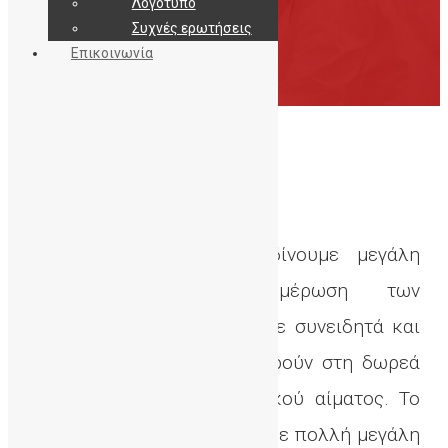
Λογότυπο
Συχνές ερωτήσεις
Επικοινωνία
Ενημερωτικά Σεμινάρια
Στη ΔηΤΟΒ Κρήτης δίνουμε μεγάλη
σημασία στην ενημέρωση των
υποψήφιων γονέων ώστε συνειδητά και
με επίγνωση να προχωρούν στη δωρεά
του ομφαλοπλακουντιακού αίματος. Το
προσωπικό της ΔηΤΟΒ με πολλή μεγάλη