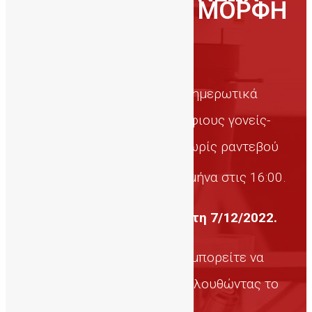
ΚΑΙ ΚΟΙΝΟΥ ΜΕ ΜΟΡΦΗ
ΣΕΜΙΝΑΡΙΟΥ
Τα
ζωντανά,
διαδικτυακά
ενημερωτικά
σεμινάρια προς τους υποψήφιους γονείς-
δότες πραγματοποιούνται χωρίς ραντεβού
η
η
την 1
και 3
Τετάρτη κάθε μήνα στις 16:00.
Ημερομηνία έναρξης Τετάρτη 7/12/2022.
Για να τα παρακολουθήσετε μπορείτε να
συνδεθείτε μέσω
ΖΟΟΜ
ακολουθώντας το
παρακάτω σύνδεσμο: