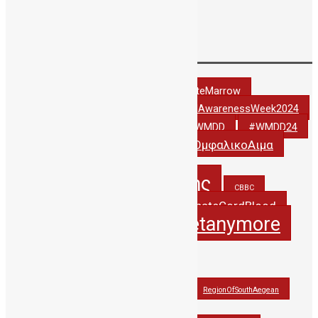
Απρίλιος 2016
Δεκέμβριος 2001
Tags
#DonateCordBlood
#DonateMarrow
#StemCellAwarenessWeek2024
#StemCellAwarenessWeek2022
#thankyoudonor
#WCBD24
#WMDD
#WMDD24
#ΔωριζωΟμφαλικοΑιμα
#WorldCordBloodDay
5years_PublicCBBC
5χρονιαΔηΤΟΒΚρητης
CBBC
creteregion
DonateCordBlood
CordBlood
itsnotasecretanymore
hbawardsgr
JohnAtHisBest
JohnwonTHErace
OlinaforCBBC
PAGNI
RegionOfSouthAegean
StemCellAwarenessWeek2021