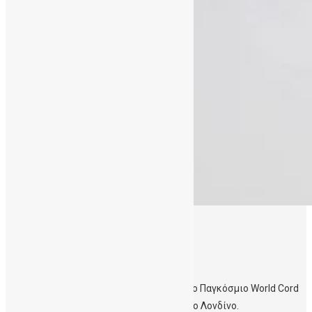
18/05/2016
World Cord Blood Congress
Η Δρ. Ειρήνη Μαυρουδή παρακολούθησε το Παγκόσμιο World Cord
Blood Congress στις 18-19 Μαϊου 2016 στο Λονδίνο.