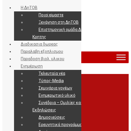
Η ΔηΤΟΒ
Ποιοi εiμαστε
Ξενάγηση στη ΔηΤΟΒ
Επιστημονική ομάδα ΔηΤΟΒ
Κρητης
Διαδικασια δωρεας
Εισοδος / Εγγραφη
Παραλαβη εξοπλισμου
Παραδοση βιολ. υλικου
Ενημέρωση
Τελευταία νέα
Archives
Τύπος-Media
Σεμινάρια γονέων
Ενημερωτικό υλικό
Συνέδρια – Ομιλίες και
Εκδηλώσεις
Δημοσιεύσεις
Ερευνητικά προγράμματα