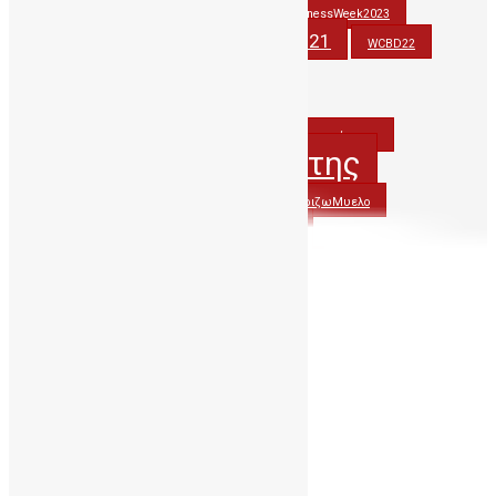
StemCellAwarenessWeek2022
StemCellAwarenessWeek2023
stemcells
WCBD21
thankyoudonor
WCBD22
WCBD23
wmdd
wmdd2021
WorldCordBloodDay
Βλαστοκυτταρα
Βλαστοκύτταρα
ΔηΤΟΒΚρητης
ΔηΤΟΒΚρήτης
ΔωρίζωΟμφαλικοΑιμα
ΔωριζωΜυελο
ΟμφαλικοΑιμα
ΔωριζωΟμφαλικοΑιμα
ΟμφαλικόΑιμα
ΠΑΓΝΗ
Περιφερεια_Κρητης
Αύγουστος 2026
Δ
Τ
Τ
Π
Π
Σ
Κ
1
2
3
4
5
6
7
8
9
10
11
12
13
14
15
16
17
18
19
20
21
22
23