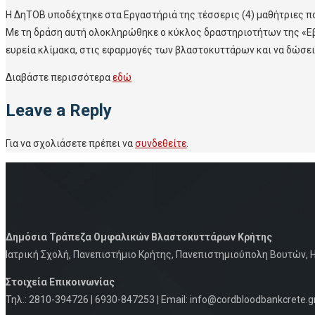
Η ΔηΤΟΒ υποδέχτηκε στα Εργαστήριά της τέσσερις (4) μαθήτριες που
Με τη δράση αυτή ολοκληρώθηκε ο κύκλος δραστηριοτήτων της «Εβ
ευρεία κλίμακα, στις εφαρμογές των βλαστοκυττάρων και να δώσει
Διαβάστε περισσότερα
εδώ
Leave a Reply
Για να σχολιάσετε πρέπει να
συνδεθείτε
.
Δημόσια Τράπεζα Ομφαλικών Βλαστοκυττάρων Κρήτης
Iατρική Σχολή, Πανεπιστήμιο Κρήτης, Πανεπιστημιούπολη Βουτών, Η
Στοιχεία Eπικοινωνίας
Τηλ.: 2810-394726 | 6930-847253 | Email: info@cordbloodbankcrete.g