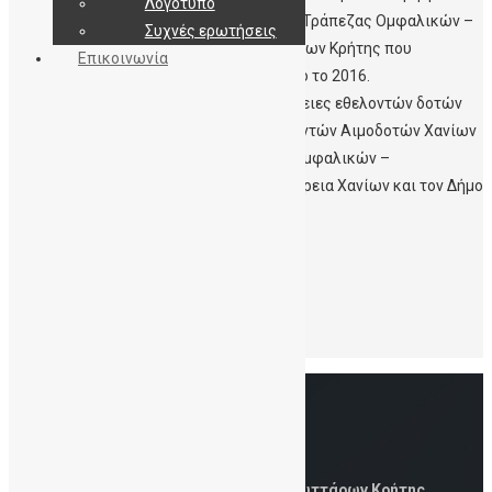
Λογότυπο
της Δημόσιας Τράπεζας Ομφαλικών –
Συχνές ερωτήσεις
Βλαστοκυττάρων Κρήτης που
Επικοινωνία
λειτουργεί από το 2016.
Χθες στα Χανιά βραβεύτηκαν 113 οικογένειες εθελοντών δοτών
βλαστοκυττάρων από τον Σύλλογο Εθελοντών Αιμοδοτών Χανίων
ο Άγιος Ιωάννης”, την Δημόσια Τράπεζα Ομφαλικών –
Βλαστοκυττάρων Κρήτης την Αντιπεριφέρεια Χανίων και τον Δήμο
Χανίων..
Πατήστε στην εικόνα για να δείτε το video
Leave a Reply
Για να σχολιάσετε πρέπει να
συνδεθείτε
.
Δημόσια Τράπεζα Ομφαλικών Βλαστοκυττάρων Κρήτης