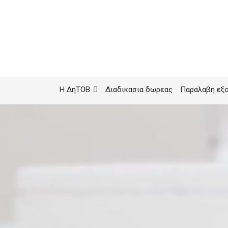
Η ΔηΤΟΒ
Διαδικασια δωρεας
Παραλαβη εξ