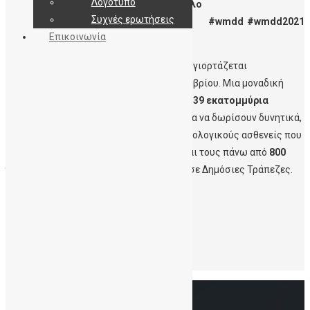
Λογότυπο
#ΔωρίζωΟμφαλικοΑιμα #ΔωριζωΜυελο
Συχνές ερωτήσεις
#wmdd #wmdd2021
Επικοινωνία
#thankyoudonor
Παγκόσμια Ημέρα Δοτών Μυελού (WMDD) γιορτάζεται
παγκοσμίως το τρίτο Σάββατο του Σεπτεμβρίου. Μια μοναδική
ημέρα για να ευχαριστήσουμε όλους τους
39 εκατομμύρια
εθελοντές δότες,
που έχουν εγγραφεί για να δωρίσουν δυνητικά,
αρχέγονα αιμοποιητικά κύτταρα για αιματολογικούς ασθενείς που
χρήζουν μεταμόσχευσης, όπως επίσης και τους πάνω από
800
χιλιάδες δωρητές ομφαλικού αίματος
σε Δημόσιες Τράπεζες.
Περισσότερα
εδώ
Leave a Reply
Για να σχολιάσετε πρέπει να
συνδεθείτε
.