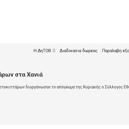
Η ΔηΤΟΒ
Διαδικασια δωρεας
Παραλαβη εξ
άρων στα Χανιά
στοκυττάρων διοργάνωσαν το απόγευμα της Κυριακής ο Σύλλογος Εθε