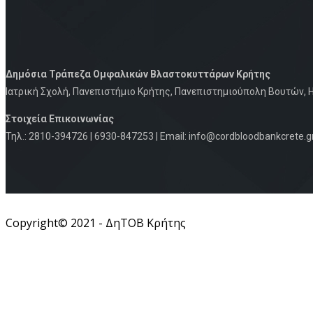
Δημόσια Τράπεζα Ομφαλικών Βλαστοκυττάρων Κρήτης
Iατρική Σχολή, Πανεπιστήμιο Κρήτης, Πανεπιστημιούπολη Βουτών, Η
Στοιχεία Eπικοινωνίας
Τηλ.: 2810-394726 | 6930-847253 | Email: info@cordbloodbankcrete.g
Copyright© 2021 - ΔηΤΟΒ Κρήτης