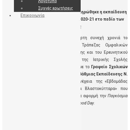
Λογότυπο
Συχνές ερωτήσεις
VimaKritis.gr-
Ολοκληρώθηκε η εκπαίδευση
Επικοινωνία
μαθητών Λυκείου για το σχολικό έτος 2020-21 στο πεδίο των
Βλαστοκυττάρων από τη ΔηΤΟΒ Κρήτης
Με επιτυχία ολοκληρώθηκε για τέταρτη συνεχή χρονιά το
εκπαιδευτικό έργο της Δημόσιας Τράπεζας Ομφαλικών
Βλαστοκυττάρων Κρήτης (ΔηΤΟΒ) Κρήτης και του Ερευνητικού
Εργαστηρίου Μελέτης Αιμοποίησης της Ιατρικής Σχολής
Πανεπιστημίου Κρήτης σε συνεργασία με το
Γραφείο Σχολικών
Δραστηριοτήτων Διεύθυνσης Δευτεροβάθμιας Εκπαίδευσης Ν.
Ηρακλείου.
Η εκπαίδευση αποτελεί συνέχεια της «Εβδομάδας
Ενημέρωσης και Εκδηλωσεων για τα Βλαστοκύτταρα» που
πραγματοποιήθηκε το Νοέμβριο 2020 με αφορμή την
Παγκόσμια
Ημέρα Ομφαλικού Αίματος – World Cord Blood Day
.
Δείτε το άθρο
εδώ
Leave a Reply