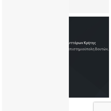
Για να σχολιάσετε πρέπει να
συνδεθείτε
.
Δημόσια Τράπεζα Ομφαλικών Βλαστοκυττάρων Κρήτης
Iατρική Σχολή, Πανεπιστήμιο Κρήτης, Πανεπιστημιούπολη Βουτών,
Ηράκλειο, 700 13
Στοιχεία Eπικοινωνίας
Τηλ.: 2810-394726 | 6930-847253 | Email:
info@cordbloodbankcrete.gr
Copyright© 2021 - ΔηΤΟΒ Κρήτης