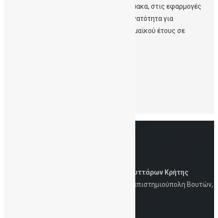
εκπαιδεύσει τους μαθητές, σε ευρεία κλίμακα, στις εφαρμογές
των βλαστοκυττάρων και να δώσει τη δυνατότητα για
υποτροφία/άσκηση στο τέλος του Ακαδημαϊκού έτους σε
επιλεγμένους μαθητές.
Διαβάστε περισσότερα
εδώ
Leave a Reply
Για να σχολιάσετε πρέπει να
συνδεθείτε
.
Δημόσια Τράπεζα Ομφαλικών Βλαστοκυττάρων Κρήτης
Iατρική Σχολή, Πανεπιστήμιο Κρήτης, Πανεπιστημιούπολη Βουτών,
Ηράκλειο, 700 13
Στοιχεία Eπικοινωνίας