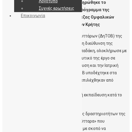
Λογότυπο
Ekriti.gr – Ολοκληρώθηκε το
Συχνές ερωτήσεις
Εκπαιδευτικό Πρόγραμμα της
Επικοινωνία
Δημόσιας Τράπεζας Ομφαλικών
Βλαστοκυττάρων Κρήτης
Η Δημόσια Τράπεζα Ομφαλικών Βλαστοκυττάρων (ΔηΤΟΒ) της
Αιματολογικής Κλινικής του ΠαΓΝΗ, υπό τη διεύθυνση της
Καθηγήτριας Αιματολογίας Δρ Ελένης Παπαδάκη, ολοκλήρωσε με
επιτυχία για 3η συνεχή χρονιά το εκπαιδευτικό της έργο σε
συνεργασία με τη Δευτεροβάθμια Εκπαίδευση και την Ιατρική
Σχολή του Πανεπιστημίου Κρήτης. Η ΔηΤΟΒ υποδέχτηκε στα
Εργαστήριά της τέσσερις μαθήτριες που επιλέχθηκαν από
τέσσερα
Λύκεια του Νομού Ηρακλείου για τη θερινή εκπαίδευση κατά το
διάστημα 22 Ιουνίου έως 10 Ιουλίου 2020.
Με τη δράση αυτή ολοκληρώθηκε ο κύκλος δραστηριοτήτων της
«Εβδομάδας Ενημέρωσης για τα Βλαστοκύτταρα» που
διοργανώνεται κάθε Νοέμβριο στη ΔηΤΟΒ με σκοπό να