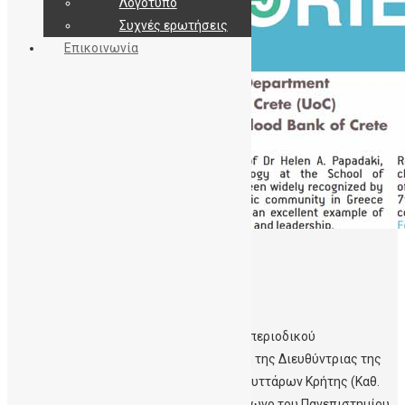
Λογότυπο
Συχνές ερωτήσεις
Επικοινωνία
02/04/2023
News-UOC
Αναφορά της ξενόγλωσσης έκδοσης του περιοδικού
του
Πανεπιστήμιο Κρήτης
στη συνέντευξη της Διευθύντριας της
Δημόσιας Τράπεζας Ομφαλικών Βλαστοκυττάρων Κρήτης (Καθ.
Ελένη Παπαδάκη) που δόθηκε στο Ραδιόφωνο του Πανεπιστημίου