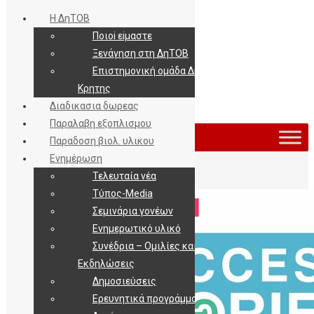
Η ΔηΤΟΒ
Ποιοi εiμαστε
Ξενάγηση στη ΔηΤΟΒ
Επιστημονική ομάδα ΔηΤΟΒ
Κρητης
Διαδικασια δωρεας
Εισοδος / Εγγραφη
Παραλαβη εξοπλισμου
Παραδοση βιολ. υλικου
Ενημέρωση
Τελευταία νέα
Τύπος-Media
Σεμινάρια γονέων
Ενημερωτικό υλικό
Συνέδρια – Ομιλίες και
Εκδηλώσεις
Δημοσιεύσεις
Ερευνητικά προγράμματα