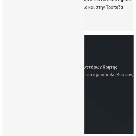
για το έργο της στο Ερευνητικό Εργαστήριο και στην Τράπεζα
Βλαστοκυττάρων.
Διαβάστε την αναφορά στις σελίδες 7-9.
Δημόσια Τράπεζα Ομφαλικών Βλαστοκυττάρων Κρήτης
Iατρική Σχολή, Πανεπιστήμιο Κρήτης, Πανεπιστημιούπολη Βουτών,
Ηράκλειο, 700 13
Στοιχεία Eπικοινωνίας
Τηλ.: 2810-394726 | 6930-847253 | Email:
info@cordbloodbankcrete.gr