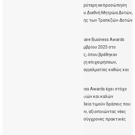
συγκεκριμένες περιοχές, με σκοπό την ευρύτερη εκπροσώπηση
όλων των γενετικών τύπων στα Εθνικά και Διεθνή Μητρώα Δοτών,
βελτιώνοντας τη σχέση κόστους-απόδοσης των Τραπεζών-Δοτών
και τα οικονομικά της Δημόσιας Υγείας.
H Τελετή Απονομής των βραβείων Healthcare Business Awards
2025 πραγματοποιήθηκε την Τρίτη 18 Νοεμβρίου 2025 στο
Συνεδριακό Κέντρο Εθνικής Ασφαλιστικής, όπου βρέθηκαν
περισσότερα από 450 υψηλόβαθμα στελέχη επιχειρήσεων,
εκπρόσωποι Φορέων, Πανεπιστημίων, Επαγγελματίες καθώς και
εκπρόσωποι Τύπου.
Ο θεσμός των βραβείων Healthcare Business Awards έχει στόχο
την ανάδειξη και επιβράβευση πρωτοβουλιών και καλών
πρακτικών στον χώρο της Υγείας. Τα βραβεία τιμούν δράσεις που
προάγουν την ποιότητα ζωής των ασθενών, αξιοποιώντας νέες
τεχνολογίες στην υγεία και προωθώντας σύγχρονες πρακτικές
πρόληψης και θεραπείας.