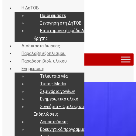
Η ΔηΤΟΒ
Ποιοi εiμαστε
Ξενάγηση στη ΔηΤΟΒ
Επιστημονική ομάδα ΔηΤΟΒ
Κρητης
Διαδικασια δωρεας
Εισοδος / Εγγραφη
Παραλαβη εξοπλισμου
Παραδοση βιολ. υλικου
Ενημέρωση
Τελευταία νέα
Τύπος-Media
Σεμινάρια γονέων
Ενημερωτικό υλικό
Συνέδρια – Ομιλίες και
Εκδηλώσεις
Δημοσιεύσεις
Ερευνητικά προγράμματα