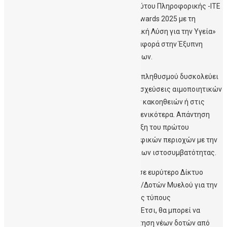
Πληροφοριακών Συστημάτων του Ινστιτούτου Πληροφορικής -ΙΤΕ
βραβεύτηκε από τα Healthcare Business Awards 2025 με τη
χάλκινη διάκριση στην κατηγορία «Ψηφιακή Λύση για την Υγεία»
με το ψηφιακό εργαλείο HLA S.A.V.E. που αφορά στην Έξυπνη
Αναζήτηση Δοτών Αιμοποιητικών Κυττάρων.
Η γενετική ποικιλομορφία του Ελληνικού πληθυσμού δυσκολεύει
την εύρεση συμβατών δοτών στις μεταμοσχεύσεις αιμοποιητικών
κυττάρων για τη θεραπεία αιματολογικών κακοηθειών ή στις
επιτυχημένες μεταμοσχεύσεις οργάνων γενικότερα. Απάντηση
στο πρόβλημα αυτό δίνεται με την ανάπτυξη του πρώτου
ψηφιακού εργαλείου συσχέτισης γεωγραφικών περιοχών με την
κατανομή συγκεκριμένων γονιδιακών τύπων ιστοσυμβατότητας.
Η πληροφορία αυτή μπορεί να επεκταθεί σε ευρύτερο Δίκτυο
Δημόσιων Τραπεζών Ομφαλικού Αίματος/Δοτών Μυελού για την
ανάδειξη περιοχών με συχνούς ή σπάνιους τύπους
ιστοσυμβατότητας σε πραγματικό χρόνο. Έτσι, θα μπορεί να
υποστηριχθεί μια ορθολογικότερη αναζήτηση νέων δοτών από