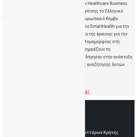
Ευχαριστούμε την επιτροπή των βραβείων Healthcare Business
Awards για την τιμητική διάκριση καθώς επίσης το Ελληνικό
Ίδρυμα Έρευνας και Καινοτομίας και τον Ευρωπαϊκό Κόμβο
Ψηφιακής Καινοτομίας για την Ευφυή Υγεία SmartHealth για την
έμπρακτη υποστήριξη καθόλη την διάρκεια της έρευνας για την
ανάδειξη της επιρροής της τοπικής ποικιλομομορφίας στη
συχνότητα των γενετικών δεικτών που επηρεάζουν τη
συμβατότητα κατά τη μεταμόσχευση και οδήγησαν στην ανάπτυξη
του πρώτου ψηφιακού εργαλείου έξυπνης αναζήτησης δοτών
στην Ελλάδα.
Περισσότερες πληροφορίες:
https://healthcareawards.boussiasevents.gr/
Δημόσια Τράπεζα Ομφαλικών Βλαστοκυττάρων Κρήτης