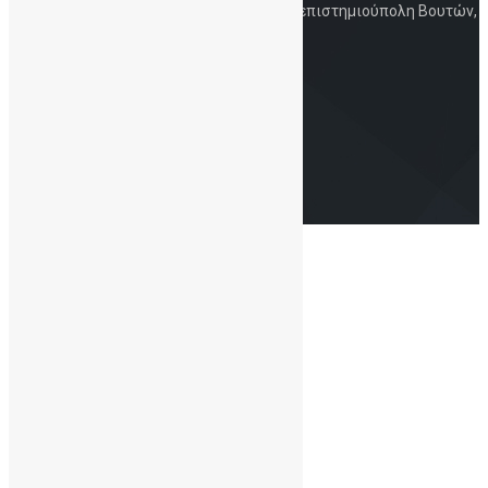
Iατρική Σχολή, Πανεπιστήμιο Κρήτης, Πανεπιστημιούπολη Βουτών,
Ηράκλειο, 700 13
Στοιχεία Eπικοινωνίας
Τηλ.: 2810-394726 | 6930-847253 | Email:
info@cordbloodbankcrete.gr
Copyright© 2021 - ΔηΤΟΒ Κρήτης