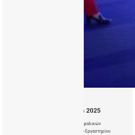
10/12/2025
Healthcare Business Awards 2025
Η συνεργασία της Δημόσιας Τράπεζας Ομφαλικών
Βλαστοκυττάρων (ΔηΤΟΒ) Κρήτης και του Εργαστηρίου