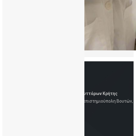
Δημόσια Τράπεζα Ομφαλικών Βλαστοκυττάρων Κρήτης
Iατρική Σχολή, Πανεπιστήμιο Κρήτης, Πανεπιστημιούπολη Βουτών,
Ηράκλειο, 700 13
Στοιχεία Eπικοινωνίας
Τηλ.: 2810-394726 | 6930-847253 | Email:
info@cordbloodbankcrete.gr