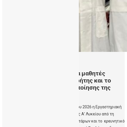
07/07/2026
Εργαστηριακή πρακτική για μαθητές
Λυκείων από την ΔηΤΟΒ Κρήτης και το
Εργαστήριο Μελέτης Αιμοποίησης της
Ιατρικής Σχολής Κρήτης
Ολοκληρώθηκε με επιτυχία στις 30 Ιουνίου 2026 η Εργαστηριακή
πρακτική εκπαίδευση για απόφοιτους της Α’ Λυκείου από τη
Δημόσια Τράπεζα Ομφαλικών Βλαστοκυττάρων και το ερευνητικό