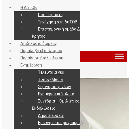
Η ΔηΤΟΒ
Ποιοi εiμαστε
Ξενάγηση στη ΔηΤΟΒ
Επιστημονική ομάδα ΔηΤΟΒ
Κρητης
Διαδικασια δωρεας
Εισοδος / Εγγραφη
Παραλαβη εξοπλισμου
Παραδοση βιολ. υλικου
Ενημέρωση
Τελευταία νέα
Τύπος-Media
Σεμινάρια γονέων
Ενημερωτικό υλικό
Συνέδρια – Ομιλίες και
Εκδηλώσεις
Δημοσιεύσεις
Ερευνητικά προγράμματα