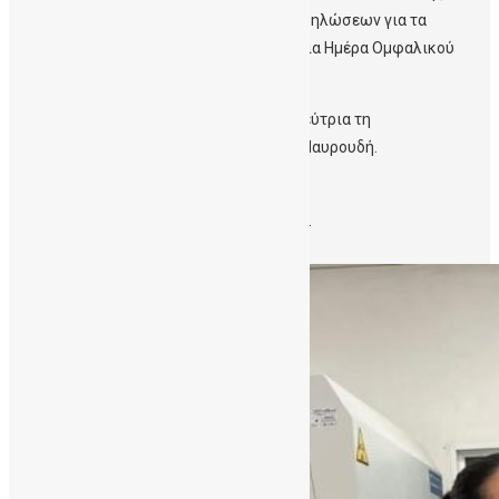
ετήσιας «Εβδομάδας Ενημέρωσης και Εκδηλώσεων για τα
Βλαστοκύτταρα» με αφορμή την Παγκόσμια Ημέρα Ομφαλικού
Αίματος- World Cord Blood Day.
Η μαθητεία πραγματοποιήθηκε με εκπαιδεύτρια τη
μεταδιδακτορική ερευνήτρια Δρ. Ειρήνη Μαυρουδή.
Σχετικά με την Εβδομάδα Ενημέρωσης
https://cordbloodbankcrete.gr/?m=202511