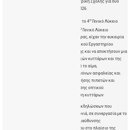
Εργαστήριο Μελέτης Αιμοποίησης της Ιατρική Σχολής για δυο
περίπου εβδομάδες κατά το μήνα Ιούνιο 2026.
ο
Οι μαθήτριες που επιλέχθηκαν φέτος από το 4
Γενικό Λύκειο
ο
ο
Ηρακλείου, 3
Γενικό Λύκειο Ηρακλείου, 6
Γενικό Λύκειο
Ηρακλείου και το Γενικό Λύκειο Αγ. Βαρβάρας, είχαν την ευκαιρία
να φιλοξενηθούν στις δομές του Ερευνητικού Εργαστηρίου
Μελέτης Αιμοποίησης της Ιατρικής Σχολής και να αποκτήσουν μια
πρώτη εμπειρία μελέτης των αιμοποιητικών κυττάρων και της
απομόνωσης κυτταρικών πληθυσμών από το αίμα,
συμπεριλαμβανομένου της εκμάθησης κανόνων ασφαλείας και
συμπεριφοράς εντός εργαστηρίου, της χρήσης πιπετών και
δημιουργίας διαλυμάτων, εκμάθησης χρήσης οπτικού
μικροσκοπίου για παρατήρηση και μέτρηση κυττάρων.
Η εκπαίδευση αποτελεί τη συνέχεια των εκδηλώσεων που
πραγματοποιήθηκαν για ένατη συνεχή χρονιά, σε συνεργασία με το
Γραφείο Σχολικών Δραστηριοτήτων της Διεύθυνσης
Δευτεροβάθμιας Εκπαίδευσης Ν. Ηρακλείου στο πλαίσιο της