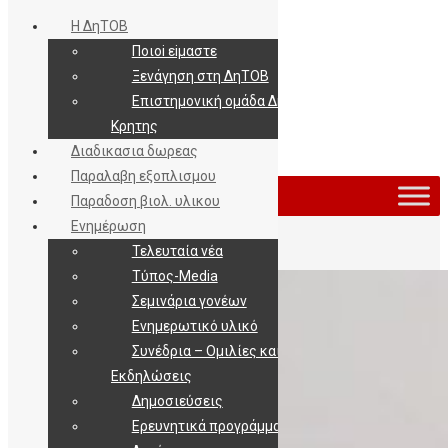
Η ΔηΤΟΒ
Ποιοi εiμαστε
Ξενάγηση στη ΔηΤΟΒ
Επιστημονική ομάδα ΔηΤΟΒ
Κρητης
Διαδικασια δωρεας
Εισοδος / Εγγραφη
Παραλαβη εξοπλισμου
Παραδοση βιολ. υλικου
Ενημέρωση
Τελευταία νέα
Τύπος-Media
Σεμινάρια γονέων
Ενημερωτικό υλικό
Συνέδρια – Ομιλίες και
Εκδηλώσεις
Δημοσιεύσεις
Ερευνητικά προγράμματα