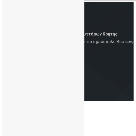
Δημόσια Τράπεζα Ομφαλικών Βλαστοκυττάρων Κρήτης
Iατρική Σχολή, Πανεπιστήμιο Κρήτης, Πανεπιστημιούπολη Βουτών,
Ηράκλειο, 700 13
Στοιχεία Eπικοινωνίας
Τηλ.: 2810-394726 | 6930-847253 | Email:
info@cordbloodbankcrete.gr
Copyright© 2021 - ΔηΤΟΒ Κρήτης