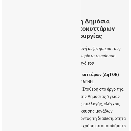
20/04/2021
Πάνω από 3000 δωρεές στη Δημόσια
Τράπεζα Ομφαλικών Βλαστοκυττάρων
Κρήτης στα πέντε έτη λειτουργίας
Α
νοιχτή διαδικτυακή Ενημέρωση και ζωντανή συζήτηση με τους
μελλοντικούς γονείς και το ευρύ κοινό – Γνωρίστε το επίσημο
τραγούδι της ΔηΤΟΒ Κρήτης και τη δημιουργό του
H
Δημόσια Τράπεζα Ομφαλικών Βλαστοκυττάρων (ΔηΤΟΒ)
Κρήτης
της Αιματολογικής Κλινικής του ΠΑΓΝΗ,
συμπληρώνει
πέντε χρόνια λειτουργίας
. Σταθερή στο έργο της,
συνεχίζει να συμβάλλει στη διασφάλιση της Δημόσιας Υγείας
παρέχοντας υψηλής ποιότητας υπηρεσίες συλλογής, ελέγχου,
επεξεργασίας και κρυοκατάψυξης/αποθήκευσης μονάδων
Ομφαλικού Αίματος
δωρεάν
, εξασφαλίζοντας τη διαθεσιμότητα
τους στην Παγκόσμια Δεξαμενή Δοτών για χρήση σε οποιοδήποτε