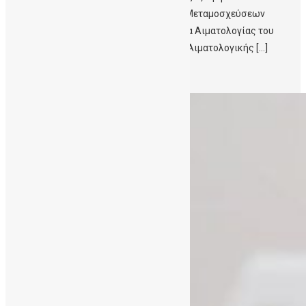
Βλαστοκυττάρων Κρήτης στο πεδίο των Μεταμοσχεύσεων
Αιματολογικών Νοσημάτων’’ η Καθηγήτρια Αιματολογίας του
Πανεπιστημίου Κρήτης , Διευθύντρια της Αιματολογικής […]
Περισσότερα