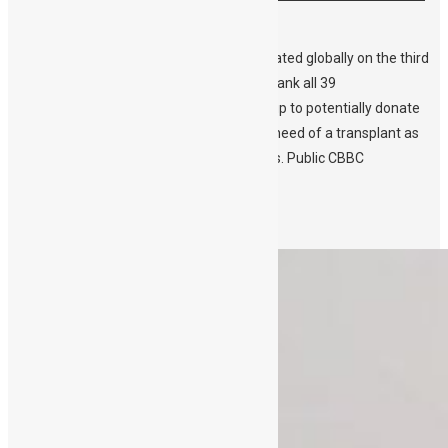
Day
World Marrow Donor Day (WMDD) is celebrated globally on the third
Saturday of September. A unique day to thank all 39
million volunteer donors who have signed up to potentially donate
marrow or blood stem cells for patients in need of a transplant as
well as the 800 thousand cord blood donors. Public CBBC
staff actively participate in this world […]
Περισσότερα