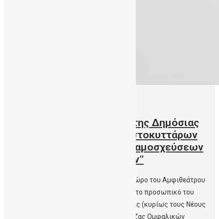
12/07/2019
ΓΝ-ΚΥ Σητείας – ‘’ Το Έργο της Δημόσιας
Τράπεζας Ομφαλικών Βλαστοκυττάρων
Κρήτης στο πεδίο των Μεταμοσχεύσεων
Αιματολογικών Νοσημάτων’’
Την παρασκευή 12 -7-2019 ώρα 1μμ στο χώρο του Αμφιθεάτρου
του ΓΝ-ΚΥ Σητείας μίλησε και ενημέρωσε το προσωπικό του
Νοσοκομείου και τους πολίτες της Σητείας (κυρίως τους Νέους
Γονείς) για ‘’ Το Έργο της Δημόσιας Τράπεζας Ομφαλικών