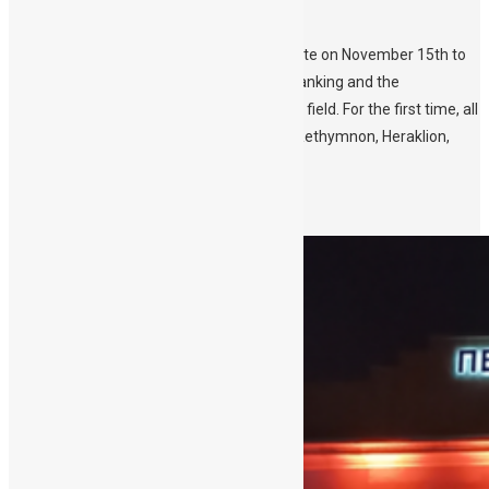
Public and media – The HQs of Region of
Crete (https://www.crete.gov.gr/) & South
Aegean (https://www.pnai.gov.gr/) illuminate on November 15th to
raise awareness on cord blood donation/banking and the
therapeutic properties and advances in the field. For the first time, all
four HQs of Crete’s prefectures – Chania, Rethymnon, Heraklion,
Lasithi […]
Περισσότερα