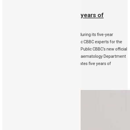
20/04/2021
Public CBBC celebrates five years of
operation
More than 3000 donations to Public CBBC during its five-year
operationLive online Info session with Public CBBC experts for the
general public and future parents Discover Public CBBC’s new official
song and its creator Public CBBC – of the Haematology Department
of the University Hospital of Crete – celebrates five years of
operation. Committed to its role, […]
Περισσότερα