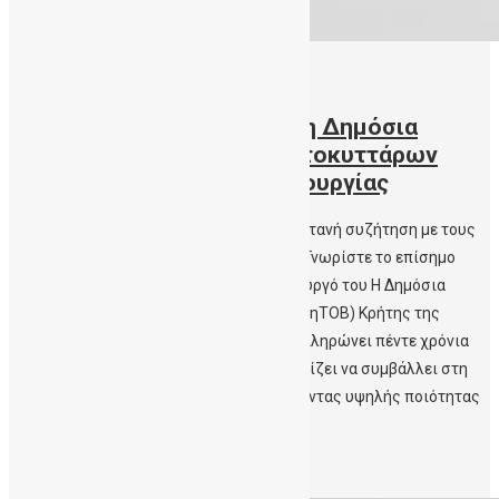
20/04/2021
Πάνω από 3000 δωρεές στη Δημόσια
Τράπεζα Ομφαλικών Βλαστοκυττάρων
Κρήτης στα πέντε έτη λειτουργίας
Ανοιχτή διαδικτυακή Ενημέρωση και ζωντανή συζήτηση με τους
μελλοντικούς γονείς και το ευρύ κοινό – Γνωρίστε το επίσημο
τραγούδι της ΔηΤΟΒ Κρήτης και τη δημιουργό του H Δημόσια
Τράπεζα Ομφαλικών Βλαστοκυττάρων (ΔηΤΟΒ) Κρήτης της
Αιματολογικής Κλινικής του ΠΑΓΝΗ, συμπληρώνει πέντε χρόνια
λειτουργίας. Σταθερή στο έργο της, συνεχίζει να συμβάλλει στη
διασφάλιση της Δημόσιας Υγείας παρέχοντας υψηλής ποιότητας
υπηρεσίες […]
Περισσότερα