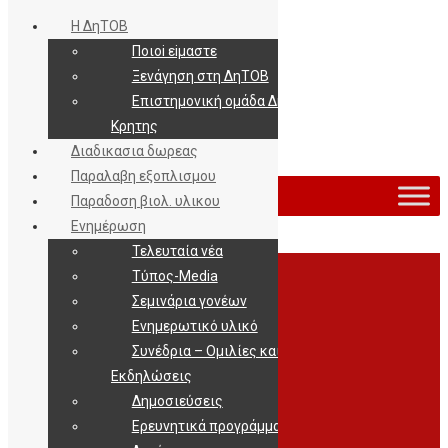
Η ΔηΤΟΒ
Ποιοi εiμαστε
Ξενάγηση στη ΔηΤΟΒ
Επιστημονική ομάδα ΔηΤΟΒ
Κρητης
Διαδικασια δωρεας
Εισοδος / Εγγραφη
Παραλαβη εξοπλισμου
Παραδοση βιολ. υλικου
Ενημέρωση
Τελευταία νέα
Archives
Τύπος-Media
Σεμινάρια γονέων
Ενημερωτικό υλικό
Συνέδρια – Ομιλίες και
Εκδηλώσεις
Δημοσιεύσεις
Ερευνητικά προγράμματα