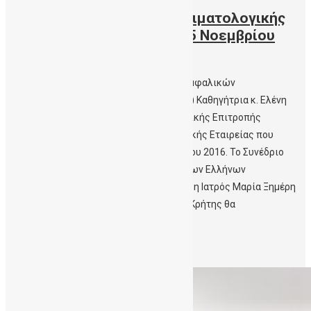
Συνέδριου της Ελληνικής Αιματολογικής
Εταιρείας, Θεσσαλονίκη 3-5 Νοεμβρίου
2016
Η Διευθύντρια της Δημόσιας Τράπεζας Ομφαλικών
Βλαστοκυττάρων Κρήτης (ΔηΤΟΒ Κρήτης) Καθηγήτρια κ. Ελένη
Παπαδάκη είναι Πρόεδρος της Επιστημονικής Επιτροπής
του Συνεδρίου της Ελληνικής Αιματολογικής Εταιρείας που
διεξάγεται στη Θεσσαλονίκη 3-5 Νοεμβρίου 2016. Το Συνέδριο
αυτό αποτελεί την κορυφαία εκδήλωση των Ελλήνων
Αιματολόγων. Η Δρ. Ειρήνη Μαυρουδή και η Ιατρός Μαρία Ξημέρη
που ανήκουν στο προσωπικό της ΔηΤΟΒ Κρήτης θα
παρακολουθήσουν το […]
Περισσότερα