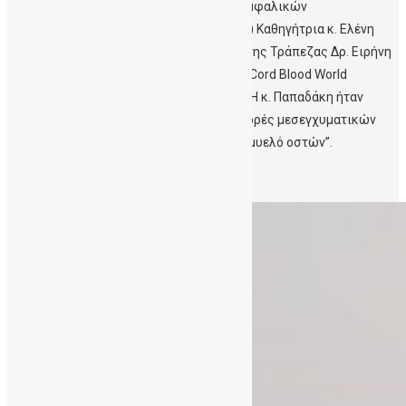
Η Διευθύντρια της Δημόσιας Τράπεζας Ομφαλικών
Βλαστοκυττάρων Κρήτης (ΔηΤΟΒ Κρήτης) Καθηγήτρια κ. Ελένη
Παπαδάκη και η Υπεύθυνη Επικοινωνίας της Τράπεζας Δρ. Ειρήνη
Μαυρουδή παρακολούθησαν το Συνέδριο Cord Blood World
Europe, 16–17/ Μαϊου 2018, στο Λονδίνο. Η κ. Παπαδάκη ήταν
προσκεκλημένη ομιλήτρια με θέμα “Διαφορές μεσεγχυματικών
βλαστοκυτταρων από ομφάλιο λώρο και μυελό οστών”.
Περισσότερα