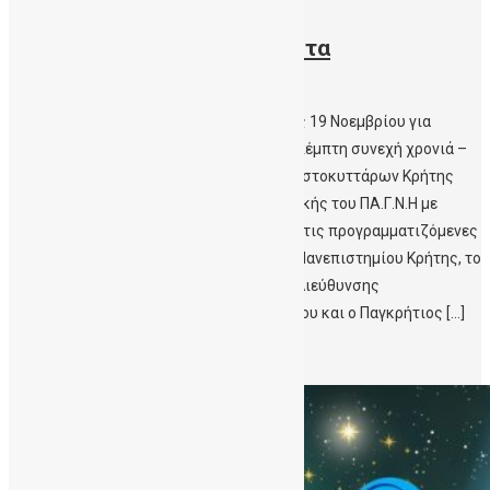
15/11/2021
Εβδομάδα Ενημέρωσης για τα
Βλαστοκύτταρα
Εβδομάδα ενημέρωσης από τις 15 έως τις 19 Νοεμβρίου για
τα Βλαστοκύτταρα, διοργανώνεται – για πέμπτη συνεχή χρονιά –
από τη Δημόσια Τράπεζα Ομφαλικών Βλαστοκυττάρων Κρήτης
(ΔηΤΟΒ Κρήτης) της Αιματολογικής Κλινικής του ΠΑ.Γ.Ν.Η με
συνδιοργανωτή την Περιφέρεια Κρήτης. Στις προγραμματιζόμενες
δράσεις συμμετέχει η Ιατρική Σχολή του Πανεπιστημίου Κρήτης, τo
Γραφείο Σχολικών Δραστηριοτήτων της Διεύθυνσης
Δευτεροβάθμιας Εκπαίδευσης Ν. Ηρακλείου και ο Παγκρήτιος […]
Περισσότερα