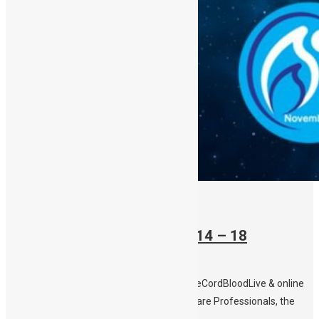
12/11/2022
Stem Cell Awareness Week
14 – 18
November 2022
#StemCellAwarenessWeek2022 #DonateCordBloodLive & online
events, open to Parents, Students, Healthcare Professionals, the