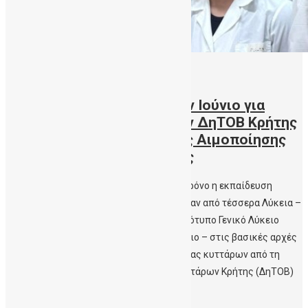
11/07/2023
Εργαστηριακή πρακτική τον Ιούνιο για
μαθητές 4 Λυκείων από την ΔηΤΟΒ Κρήτης
και το Εργαστήριο Μελέτης Αιμοποίησης
της Ιατρικής Σχολής Κρήτης
Με επιτυχία ολοκληρώθηκε όπως κάθε χρόνο η εκπαίδευση
αποφοίτων της Α’Λυκείου που επιλέχθηκαν από τέσσερα Λύκεια –
φέτος, τα 3o και 8ο ΓΕΛ Ηρακλείου, το Πρότυπο Γενικό Λύκειο
Ηρακλείου και το Παγκρήτιο Εκπαιδευτήριο – στις βασικές αρχές
εργαστηριακής πρακτικής και καλλιέργειας κυττάρων από τη
Δημόσια Τράπεζα Ομφαλικών Βλαστοκυττάρων Κρήτης (ΔηΤΟΒ)
Κρήτης και το Ερευνητικό Εργαστήριο […]