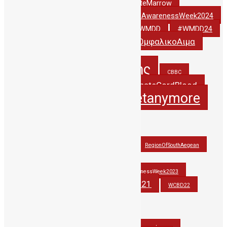
#DonateCordBlood
#DonateMarrow
#StemCellAwarenessWeek2024
#StemCellAwarenessWeek2022
#thankyoudonor
#WCBD24
#WMDD
#WMDD24
#ΔωριζωΟμφαλικοΑιμα
#WorldCordBloodDay
5years_PublicCBBC
5χρονιαΔηΤΟΒΚρητης
CBBC
creteregion
DonateCordBlood
CordBlood
itsnotasecretanymore
hbawardsgr
JohnAtHisBest
JohnwonTHErace
OlinaforCBBC
PAGNI
RegionOfSouthAegean
StemCellAwarenessWeek2021
StemCellAwarenessWeek2022
StemCellAwarenessWeek2023
stemcells
WCBD21
thankyoudonor
WCBD22
WCBD23
wmdd
wmdd2021
WorldCordBloodDay
Βλαστοκυτταρα