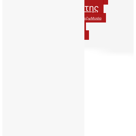
Βλαστοκύτταρα
ΔηΤΟΒΚρητης
ΔηΤΟΒΚρήτης
ΔωρίζωΟμφαλικοΑιμα
ΔωριζωΜυελο
ΟμφαλικοΑιμα
ΔωριζωΟμφαλικοΑιμα
ΟμφαλικόΑιμα
ΠΑΓΝΗ
Περιφερεια_Κρητης
Ιούλιος 2023
Δ
Τ
Τ
Π
Π
Σ
Κ
1
2
3
4
5
6
7
8
9
10
11
12
13
14
15
16
17
18
19
20
21
22
23
24
25
26
27
28
29
30
31
« Μάι
Αυγ »