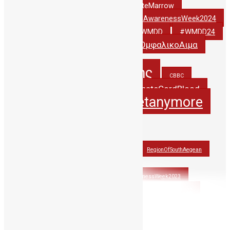
#DonateCordBlood
#DonateMarrow
#StemCellAwarenessWeek2024
#StemCellAwarenessWeek2022
#thankyoudonor
#WCBD24
#WMDD
#WMDD24
#ΔωριζωΟμφαλικοΑιμα
#WorldCordBloodDay
5years_PublicCBBC
5χρονιαΔηΤΟΒΚρητης
CBBC
creteregion
DonateCordBlood
CordBlood
itsnotasecretanymore
hbawardsgr
JohnAtHisBest
JohnwonTHErace
OlinaforCBBC
PAGNI
RegionOfSouthAegean
StemCellAwarenessWeek2021
StemCellAwarenessWeek2022
StemCellAwarenessWeek2023
stemcells
WCBD21
thankyoudonor
WCBD22
WCBD23
wmdd
wmdd2021
WorldCordBloodDay
Βλαστοκυτταρα