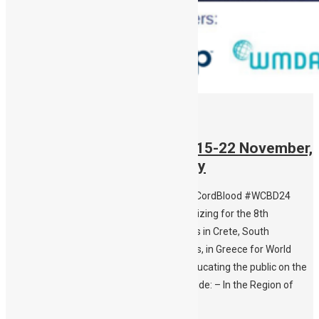
30/10/2024
Stem Cell Awareness Week 15-22 November,
2024 – World Cord Blood Day
#StemCellAwarenessWeek2024 #DonateCordBlood #WCBD24
#WorldCordBloodDay Public CBBC is organizing for the 8th
consecutive year, awareness events events in Crete, South
Aegean/Rhodes and North Aegean/ Lesvos, in Greece for World
Cord Blood Day, spreading the word and educating the public on the
utility of cord blood. This year’s events include: – In the Region of
South Aegean/Rhodes: […]