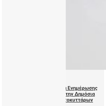
14/11/2024
ΔΕΛΤΙΟ ΤΥΠΟΥ – Εβδομάδα Ενημέρωσης
για τα Βλαστοκύτταρα από την Δημόσια
Τράπεζα Ομφαλικών Βλαστοκυττάρων
Κρήτης