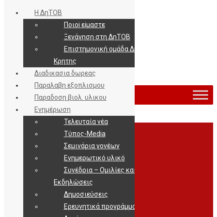
Η ΔηΤΟΒ
Ποιοi εiμαστε
Ξενάγηση στη ΔηΤΟΒ
Επιστημονική ομάδα ΔηΤΟΒ
Κρητης
Διαδικασια δωρεας
Εισοδος / Εγγραφη
Παραλαβη εξοπλισμου
Παραδοση βιολ. υλικου
Ενημέρωση
Τελευταία νέα
Archives
Τύπος-Media
Σεμινάρια γονέων
Ενημερωτικό υλικό
Συνέδρια – Ομιλίες και
Εκδηλώσεις
Δημοσιεύσεις
Ερευνητικά προγράμματα