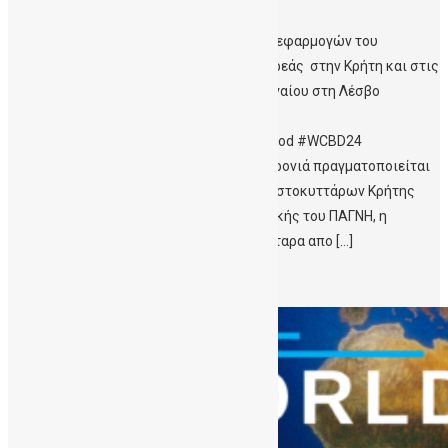
16/11/2024 Ανάδειξη των θεραπευτικών εφαρμογών του
ομφαλικού αίματος και της αξίας της δωρεάς στην Κρήτη και στις
Περιφέρειες Ν.Αιγαίου στη Ρόδο και Β.Αιγαίου στη Λέσβο
#StemCellAwarenessWeek2024
#ΔωριζωΟμφαλικοΑιμα #DonateCordBlood #WCBD24
#WorldCordBloodDay Για όγδοη συνεχή χρονιά πραγματοποιείται
από τη Δημόσια Τράπεζα Ομφαλικών Βλαστοκυττάρων Κρήτης
(ΔηΤΟΒ Κρήτης) της Αιματολογικής Κλινικής του ΠΑΓΝΗ, η
Εβδομάδα Ενημέρωσης για τα Βλαστοκύτταρα απο […]
Περισσότερα