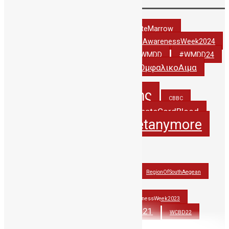
Tags
#DonateCordBlood
#DonateMarrow
#StemCellAwarenessWeek2024
#StemCellAwarenessWeek2022
#thankyoudonor
#WCBD24
#WMDD
#WMDD24
#ΔωριζωΟμφαλικοΑιμα
#WorldCordBloodDay
5years_PublicCBBC
5χρονιαΔηΤΟΒΚρητης
CBBC
creteregion
DonateCordBlood
CordBlood
itsnotasecretanymore
hbawardsgr
JohnAtHisBest
JohnwonTHErace
OlinaforCBBC
PAGNI
RegionOfSouthAegean
StemCellAwarenessWeek2021
StemCellAwarenessWeek2022
StemCellAwarenessWeek2023
stemcells
WCBD21
thankyoudonor
WCBD22
WCBD23
wmdd
wmdd2021