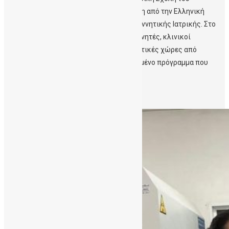
Πανεπιστημίου Κρήτης, με συνδιοργάνωση από την Ελληνική
Εταιρεία Γονιδιακής Θεραπείας και Αναγεννητικής Ιατρικής. Στο
Θερινό σχολείο συμμετείχαν 25 νέοι ερευνητές, κλινικοί
επιστήμονες και φοιτητές από 6 διαφορετικές χώρες από
Ευρώπη και Αυστραλία σε ένα ολοκληρωμένο πρόγραμμα που
συνδύαζε διαλέξεις […]
Περισσότερα