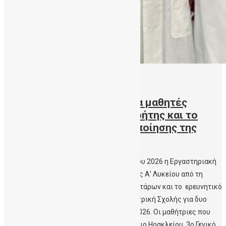
07/07/2026
Εργαστηριακή πρακτική για μαθητές
Λυκείων από την ΔηΤΟΒ Κρήτης και το
Εργαστήριο Μελέτης Αιμοποίησης της
Ιατρικής Σχολής Κρήτης
Ολοκληρώθηκε με επιτυχία στις 30 Ιουνίου 2026 η Εργαστηριακή
πρακτική εκπαίδευση για απόφοιτους της Α’ Λυκείου από τη
Δημόσια Τράπεζα Ομφαλικών Βλαστοκυττάρων και το ερευνητικό
Εργαστήριο Μελέτης Αιμοποίησης της Ιατρική Σχολής για δυο
περίπου εβδομάδες κατά το μήνα Ιούνιο 2026. Οι μαθήτριες που
επιλέχθηκαν φέτος από το 4ο Γενικό Λύκειο Ηρακλείου, 3ο Γενικό