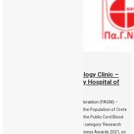
22/09/2021
Silver Award for the Hematology Clinic –
Public CBBC of the University Hospital of
Heraklion
Silver award for the University Hospital of Heraklion (PAGNI) –
Hematology Clinic for the ‘HLA Mapping of the Population of Crete
and increasing donor diversity by enriching the Public Cord Blood
Bank of Crete (CBBC) with rare HLAs’ in the category ‘Research
Projects in Hospitals’ at the HealthCare Business Awards 2021, on