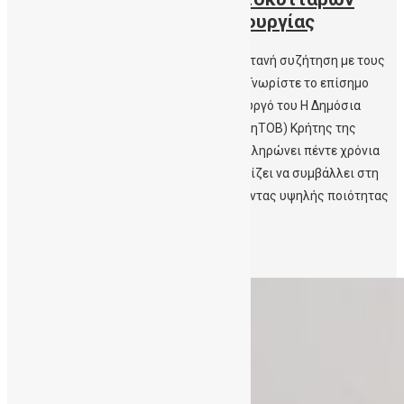
Κρήτης στα πέντε έτη λειτουργίας
Ανοιχτή διαδικτυακή Ενημέρωση και ζωντανή συζήτηση με τους
μελλοντικούς γονείς και το ευρύ κοινό – Γνωρίστε το επίσημο
τραγούδι της ΔηΤΟΒ Κρήτης και τη δημιουργό του H Δημόσια
Τράπεζα Ομφαλικών Βλαστοκυττάρων (ΔηΤΟΒ) Κρήτης της
Αιματολογικής Κλινικής του ΠΑΓΝΗ, συμπληρώνει πέντε χρόνια
λειτουργίας. Σταθερή στο έργο της, συνεχίζει να συμβάλλει στη
διασφάλιση της Δημόσιας Υγείας παρέχοντας υψηλής ποιότητας
υπηρεσίες […]
Περισσότερα