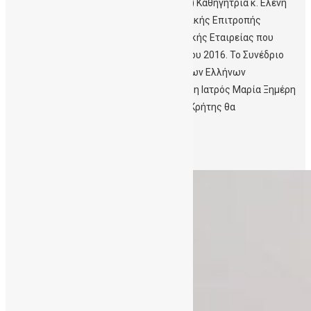
Βλαστοκυττάρων Κρήτης (ΔηΤΟΒ Κρήτης) Καθηγήτρια κ. Ελένη
Παπαδάκη είναι Πρόεδρος της Επιστημονικής Επιτροπής
του Συνεδρίου της Ελληνικής Αιματολογικής Εταιρείας που
διεξάγεται στη Θεσσαλονίκη 3-5 Νοεμβρίου 2016. Το Συνέδριο
αυτό αποτελεί την κορυφαία εκδήλωση των Ελλήνων
Αιματολόγων. Η Δρ. Ειρήνη Μαυρουδή και η Ιατρός Μαρία Ξημέρη
που ανήκουν στο προσωπικό της ΔηΤΟΒ Κρήτης θα
παρακολουθήσουν το […]
Περισσότερα