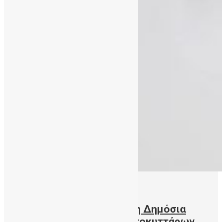
20/04/2021
Πάνω από 3000 δωρεές στη Δημόσια
Τράπεζα Ομφαλικών Βλαστοκυττάρων