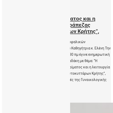
03/06/2016
“Η χρησιμότητα του
ομφαλοπλακουντιακού αίματος και η
λειτουργία της Δημόσιας Τράπεζας
Ομφαλικών Βλαστοκυττάρων Κρήτης”,
Η Διευθύντρια της Δημόσιας Τράπεζας Ομφαλικών
Βλαστοκυττάρων Κρήτης (ΔηΤΟΒ Κρήτης) Καθηγήτρια κ. Ελένη Την
Παρασκευή 3 Ιουνίου 2016, ώρα 9.30 – 10.30 πμ έγινε ενημερωτική
διάλεξη από την Καθηγήτρια κ. Ελένη Παπαδάκη με θέμα: “Η
χρησιμότητα του ομφαλοπλακουντιακού αίματος και η λειτουργία
της Δημόσιας Τράπεζας Ομφαλικών Βλαστοκυττάρων Κρήτης”,
στους Ιατρούς, τις Μαίες και τους Φοιτητές της Γυναικολογικής
Κλινικής […]
Περισσότερα