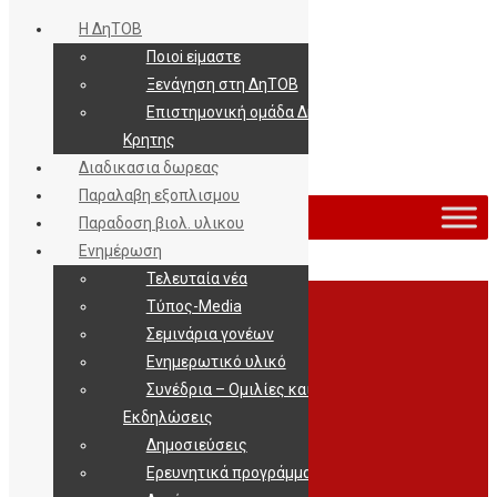
Η ΔηΤΟΒ
Ποιοi εiμαστε
Ξενάγηση στη ΔηΤΟΒ
Επιστημονική ομάδα ΔηΤΟΒ
Κρητης
Διαδικασια δωρεας
Εισοδος / Εγγραφη
Παραλαβη εξοπλισμου
Παραδοση βιολ. υλικου
Ενημέρωση
Τελευταία νέα
Archives
Τύπος-Media
Σεμινάρια γονέων
Ενημερωτικό υλικό
Συνέδρια – Ομιλίες και
Εκδηλώσεις
Δημοσιεύσεις
Ερευνητικά προγράμματα