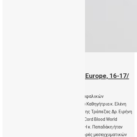
19/05/2018
Συνέδριο Cord Blood World Europe, 16-17/
Μαϊου 2018
Η Διευθύντρια της Δημόσιας Τράπεζας Ομφαλικών
Βλαστοκυττάρων Κρήτης (ΔηΤΟΒ Κρήτης) Καθηγήτρια κ. Ελένη
Παπαδάκη και η Υπεύθυνη Επικοινωνίας της Τράπεζας Δρ. Ειρήνη
Μαυρουδή παρακολούθησαν το Συνέδριο Cord Blood World
Europe, 16–17/ Μαϊου 2018, στο Λονδίνο. Η κ. Παπαδάκη ήταν
προσκεκλημένη ομιλήτρια με θέμα “Διαφορές μεσεγχυματικών