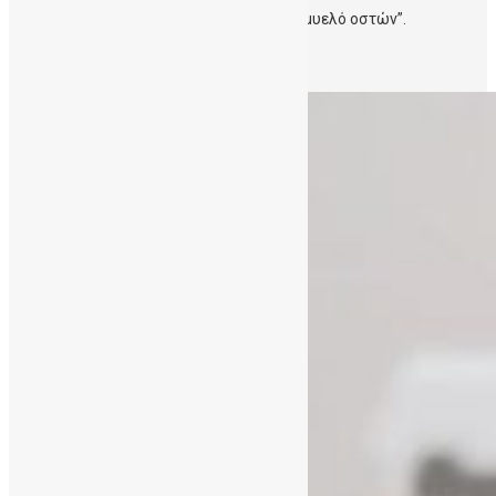
βλαστοκυτταρων από ομφάλιο λώρο και μυελό οστών”.
Περισσότερα