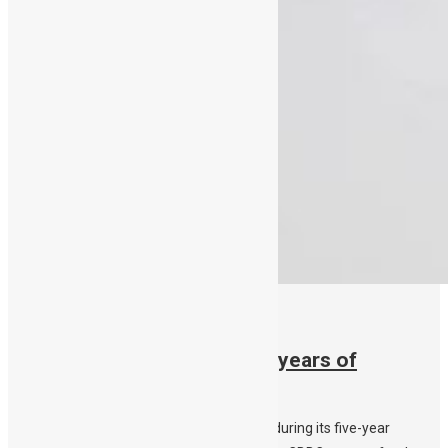
20/04/2021
Public CBBC celebrates five years of
operation
More than 3000 donations to Public CBBC during its five-year