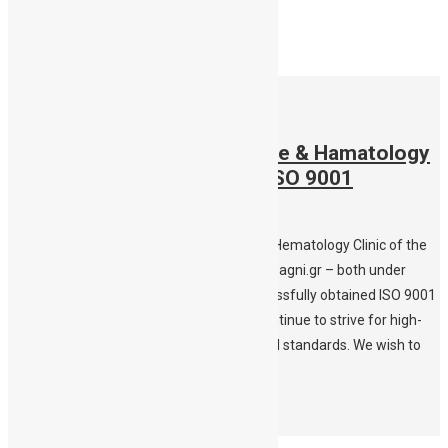
15/05/2023
Public Cord Blood Bank Crete & Hamatology
Clinic successfully acquire ISO 9001
certification
Τhe Public Cord Blood Bank Crete and the Hematology Clinic of the
University Hospital of Heraklio Crete www.pagni.gr – both under
Director Prof Helen Papadaki – have successfully obtained ISO 9001
certification form TUV Nord- Hellas. We continue to strive for high-
level patient care according to international standards. We wish to
extend our thanks to […]
Περισσότερα