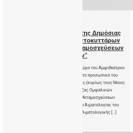
12/07/2019
ΓΝ-ΚΥ Σητείας – ‘’ Το Έργο της Δημόσιας
Τράπεζας Ομφαλικών Βλαστοκυττάρων
Κρήτης στο πεδίο των Μεταμοσχεύσεων
Αιματολογικών Νοσημάτων’’
Την παρασκευή 12 -7-2019 ώρα 1μμ στο χώρο του Αμφιθεάτρου
του ΓΝ-ΚΥ Σητείας μίλησε και ενημέρωσε το προσωπικό του
Νοσοκομείου και τους πολίτες της Σητείας (κυρίως τους Νέους
Γονείς) για ‘’ Το Έργο της Δημόσιας Τράπεζας Ομφαλικών
Βλαστοκυττάρων Κρήτης στο πεδίο των Μεταμοσχεύσεων
Αιματολογικών Νοσημάτων’’ η Καθηγήτρια Αιματολογίας του
Πανεπιστημίου Κρήτης , Διευθύντρια της Αιματολογικής […]
Περισσότερα