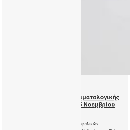
03/11/2016
Συνέδριου της Ελληνικής Αιματολογικής
Εταιρείας, Θεσσαλονίκη 3-5 Νοεμβρίου
2016
Η Διευθύντρια της Δημόσιας Τράπεζας Ομφαλικών