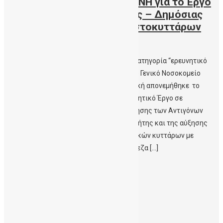
Ασημένιο Βραβείο στο ΠΑΓΝΗ για το Έργο
της Αιματολογικής Κλινικής – Δημόσιας
Τράπεζας Ομφαλικών Βλαστοκυττάρων
Κρήτης
Cretalive.gr – Απέσπασε διάκριση στην κατηγορία “ερευνητικό
έργο σε νοσοκομείο” Στο Πανεπιστημιακό Γενικό Νοσοκομείο
Ηρακλείου (ΠΑΓΝΗ) – Αιματολογική Κλινική απονεμήθηκε το
Ασημένιο βραβείο στην κατηγορία «Ερευνητικό Έργο σε
Νοσοκομεία» για το έργο της ‘Χαρτογράφησης των Αντιγόνων
Ιστοσυμβατότητας του Πληθυσμού της Κρήτης και της αύξησης
των μοσχευμάτων αρχέγονων αιμοποιητικών κυττάρων με
σπάνιους απλότυπους στη Δημόσια Τράπεζα […]
Περισσότερα
24/09/2021
Γίνεται σπουδαία δουλειά!