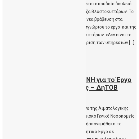
Patris.gr- Γίνεται σπουδαία δουλειά! Γίνεται σπουδαία δουλειά
στην Αιματολογική Κλινική και την Τράπεζα Βλαστοκυττάρων. Το
ξέρουμε εμείς, το έμαθε κι ο κόσμος με τη νέα βράβευση στα
Healthcare Business Awards 2021 που αναγνώρισε το έργο και της
Δημόσιας Τράπεζας Ομφαλικών Βλαστοκυττάρων. «Δεν είναι το
βραβείο που μας γεμίζει χαρά αλλά η διάκριση των υπηρεσιών […]
Περισσότερα
24/09/2021
Ασημένιο Βραβείο στο ΠΑΓΝΗ για το Έργο
της Αιματολογικής Κλινικής – ΔηΤΟΒ
Κρήτης
Ασημένιο Βραβείο στο ΠΑΓΝΗ για το Έργο της Αιματολογικής
Κλινικής – ΔηΤΟΒ Κρήτης Στο Πανεπιστημιακό Γενικό Νοσοκομείο
Ηρακλείου(ΠΑΓΝΗ)– Αιματολογική Κλινικήαπονεμήθηκε το
Ασημένιο βραβείο στην κατηγορία «Ερευνητικό Έργο σε