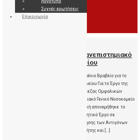
Λογότυπο
Συχνές ερωτήσεις
Επικοινωνία
24/09/2021
Ασημένιο Βραβείο για το Πανεπιστημιακό
Γενικό Νοσοκομείο Ηρακλείου
iatronet.gr –Περίθαλψη & Ασφάλιση Ασημένιο Βραβείο για το
Πανεπιστημιακό Γενικό Νοσοκομείο Ηρακλείου Για το Έργο της
Αιματολογικής Κλινικής – Δημόσιας Τράπεζας Ομφαλικών
Βλαστοκυττάρων Κρήτης Στο Πανεπιστημιακό Γενικό Νοσοκομείο
Ηρακλείου (ΠΑΓΝΗ) – Αιματολογική Κλινική απονεμήθηκε το
Ασημένιο βραβείο στην κατηγορία «Ερευνητικό Έργο σε
Νοσοκομεία» για το έργο της ‘Χαρτογράφησης των Αντιγόνων
Ιστοσυμβατότητας του Πληθυσμού της Κρήτης και […]