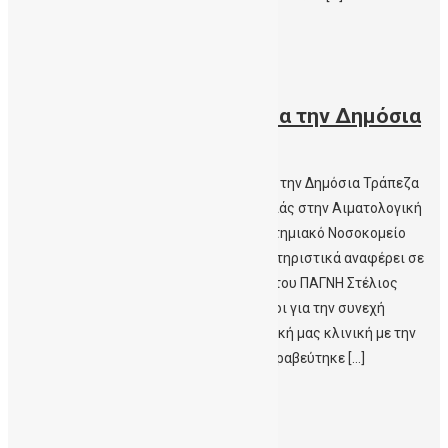
Περισσότερα
22/09/2021
Βράβευση και περηφάνια για την Δημόσια
Τράπεζα Βλαστοκυττάρων
Cretalive.gr- Βράβευση και περηφάνια για την Δημόσια Τράπεζα
Βλαστοκυττάρων Αναγνώριση της δουλειάς στην Αιματολογική
Κλινική Χαμόγελα σκόρπισε στο Πανεπιστημιακό Νοσοκομείο
Ηρακλείου μια νέα διάκριση. Όπως χαρακτηριστικά αναφέρει σε
ανάρτησή του ο αναπληρωτής Διοικητής του ΠΑΓΝΗ Στέλιος
Κτενιαδάκης:“Είμαστε ιδιαίτερα περήφανοι για την συνεχή
προσπάθεια όλων. Ιδιαίτερα η Αιματολογική μας κλινική με την
Δημόσια τράπεζα βλαστοκυττάρων που βραβεύτηκε […]
Περισσότερα
20/09/2021