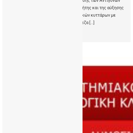
Νοσοκομεία»για το έργο της ‘Χαρτογράφησης των Αντιγόνων
Ιστοσυμβατότητας του Πληθυσμού της Κρήτης και της αύξησης
των μοσχευμάτων αρχέγονων αιμοποιητικών κυττάρων με
σπάνιους απλότυπους στη Δημόσια Τράπεζα […]
Περισσότερα