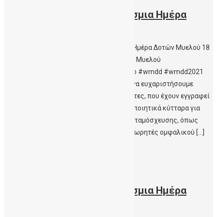
18 Σεπτεμβρη 2021: Παγκόσμια Ημέρα
Δοτών Μυελού
UoC.gr – 18 Σεπτέμβρη 2021 | Παγκόσμια Ημέρα Δοτών Μυελού 18
Σεπτεμβρη 2021: Παγκόσμια Ημέρα Δοτών Μυελού
#ΔωρίζωΟμφαλικοΑιμα #ΔωριζωΜυελο #wmdd #wmdd2021
#thankyoudonor Μια μοναδική ημέρα για να ευχαριστήσουμε
όλους τους 39 εκατομμύρια εθελοντές δότες, που έχουν εγγραφεί
για να δωρίσουν δυνητικά, αρχέγονα αιμοποιητικά κύτταρα για
αιματολογικούς ασθενείς που χρήζουν μεταμόσχευσης, όπως
επίσης και τους πάνω από 800 χιλιάδες δωρητές ομφαλικού […]
Περισσότερα
20/09/2021
18 Σεπτέμβρη 2021: Παγκόσμια Ημέρα
Δοτών Μυελού