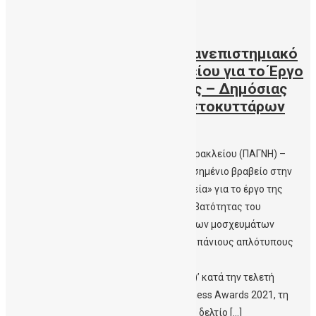
22/09/2021
Ασημένιο Βραβείο για το Πανεπιστημιακό
Γενικό Νοσοκομείο Ηρακλείου για το Έργο
της Αιματολογικής Κλινικής – Δημόσιας
Τράπεζας Ομφαλικών Βλαστοκυττάρων
Κρήτης
Στο Πανεπιστημιακό Γενικό Νοσοκομείο Ηρακλείου (ΠΑΓΝΗ) –
Αιματολογική Κλινική απονεμήθηκε το Ασημένιο βραβείο στην
κατηγορία «Ερευνητικό Έργο σε Νοσοκομεία» για το έργο της
‘Χαρτογράφησης των Αντιγόνων Ιστοσυμβατότητας του
Πληθυσμού της Κρήτης και της αύξησης των μοσχευμάτων
αρχέγονων αιμοποιητικών κυττάρων με σπάνιους απλότυπους
στη Δημόσια Τράπεζα Ομφαλικών
Βλαστοκυττάρων Κρήτης (ΔηΤΟΒ Κρήτης)’ κατά την τελετή
απονομής των βραβείων HealthCare Business Awards 2021, τη
Δευτέρα 20 Σεπτεμβρίου 2021. Διάβστε το δελτίο […]