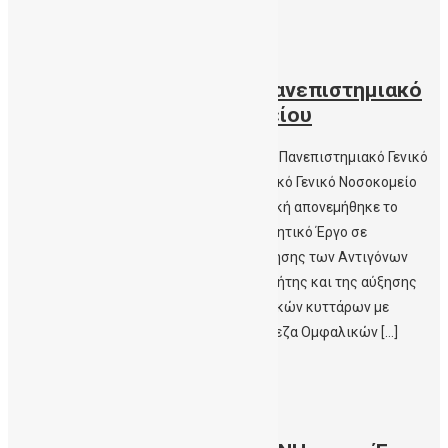
Περισσότερα
24/09/2021
Ασημένιο Βραβείο για το Πανεπιστημιακό
Γενικό Νοσοκομείο Ηρακλείου
Maleviziotis.gr – Ασημένιο Βραβείο για το Πανεπιστημιακό Γενικό
Νοσοκομείο Ηρακλείου Στο Πανεπιστημιακό Γενικό Νοσοκομείο
Ηρακλείου (ΠΑΓΝΗ) – Αιματολογική Κλινική απονεμήθηκε το
Ασημένιο βραβείο στην κατηγορία «Ερευνητικό Έργο σε
Νοσοκομεία» για το έργο της ‘Χαρτογράφησης των Αντιγόνων
Ιστοσυμβατότητας του Πληθυσμού της Κρήτης και της αύξησης
των μοσχευμάτων αρχέγονων αιμοποιητικών κυττάρων με
σπάνιους απλότυπους στη Δημόσια Τράπεζα Ομφαλικών […]
Περισσότερα
24/09/2021