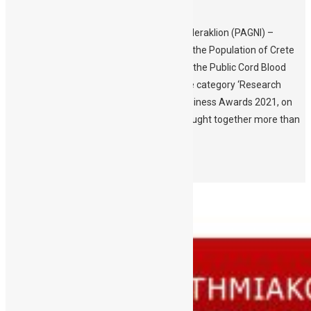
Heraklion
Silver award for the University Hospital of Heraklion (PAGNI) –
Hematology Clinic for the ‘HLA Mapping of the Population of Crete
and increasing donor diversity by enriching the Public Cord Blood
Bank of Crete (CBBC) with rare HLAs’ in the category ‘Research
Projects in Hospitals’ at the HealthCare Business Awards 2021, on
Monday September 20th. The Awards brought together more than
300 […]
Περισσότερα