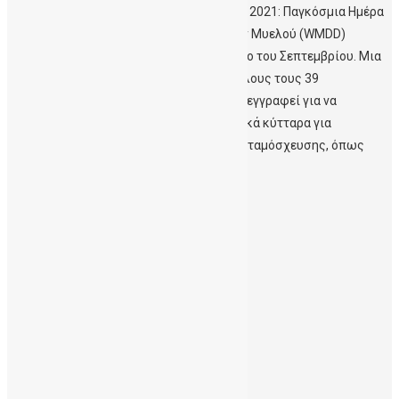
Ιraklioblog10.blogspot.com -18 Σεπτέμβρη 2021: Παγκόσμια Ημέρα
Δοτών Μυελού Η Παγκόσμια Ημέρα Δοτών Μυελού (WMDD)
γιορτάζεται παγκοσμίως το τρίτο Σάββατο του Σεπτεμβρίου. Μια
μοναδική ημέρα για να ευχαριστήσουμε όλους τους 39
εκατομμύρια εθελοντές δότες, που έχουν εγγραφεί για να
δωρίσουν δυνητικά, αρχέγονα αιμοποιητικά κύτταρα για
αιματολογικούς ασθενείς που χρήζουν μεταμόσχευσης, όπως
επίσης και τους πάνω από […]
Περισσότερα
1
2
3
Next
Ιούλιος 2026
Μάρτιος 2026