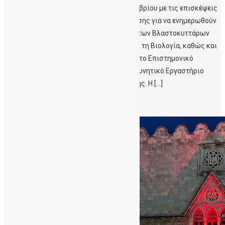
Η Εβδομάδα ξεκινάει την Δευτέρα 13 Νοεμβρίου με τις επισκέψεις
των Σχολείων Δευτεροβάθμιας Εκπαίδευσης για να ενημερωθούν
για το εξελισσόμενο επιστημονικό πεδίο των Βλαστοκυττάρων
και των εφαρμογών τους στην Ιατρική και τη Βιολογία, καθώς και
στις διαδικασίες της ΔηΤΟΒ Κρήτης, από το Επιστημονικό
προσωπικό της ΔηΤΟΒ Κρήτης και το Ερευνητικό Εργαστήριο
Μελέτης Αιμοποίησης της Ιατρικής Σχολής. Η […]
Περισσότερα