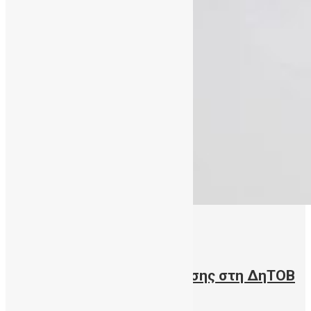
15/11/2023
Επισκέψεις των Σχολείων
Δευτεροβάθμιας Εκπαίδευσης στη ΔηΤΟΒ
Κρήτης