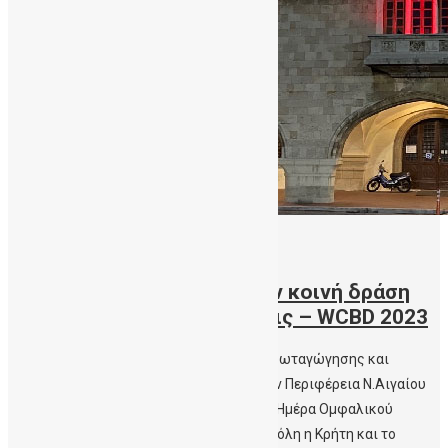
14/11/2023
Κοινό Δελτίο Τύπου για την κοινή δράση
Φωταγώγησης και δηλώσεις – WCBD 2023
Κοινό Δελτίο Τύπου για την κοινή δράση Φωταγώγησης και
δηλώσεις από την Περιφέρεια Κρήτης, την Περιφέρεια Ν.Αιγαίου
και την ΔηΤΟΒ Κρήτης για την Παγκόσμια Ημέρα Ομφαλικού
Αίματος Στα χρώματα της ΔηΤΟΒ Κρήτης όλη η Κρήτη και το