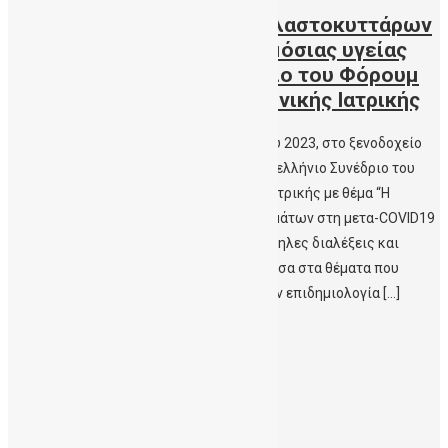
Η συμβολή της Τράπεζας Βλαστοκυττάρων
στην εργαλειοθήκη της δημόσιας υγείας
στο 9ο Πανελλήνιο Συνέδριο του Φόρουμ
Δημόσιας Υγείας και Κοινωνικής Ιατρικής
Πραγματοποιήθηκε στις 20-22 Οκτωβρίου 2023, στο ξενοδοχείο
Ibis Styles στο Ηράκλειο Κρήτης το 9ο Πανελλήνιο Συνέδριο του
Φόρουμ Δημόσιας Υγείας & Κοινωνικής Ιατρικής με θέμα “Η
πρόληψη και η διαχείρηση χρόνιων νοσημάτων στη μετα-COVID19
εποχή”. Το διήμερο περιελάμβανε παράλληλες διαλέξεις και
συζητήσεις στρογγυλής τραπέζης. Ανάμεσα στα θέματα που
συζητήθηκαν ήταν και θέματα αιχμής στην επιδημιολογία […]
Περισσότερα
1
2
Next