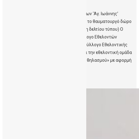
2023
> Σύλλογος Εθελοντών Αιμοδοτών Ν.Χανίων ‘Αγ. Ιωάννης’
Εκδήλωση ενημέρωσης «Βλαστοκύτταρα: το θαυματουργό δώρο
ζωής» – Την Πέμπτη 16/11 στο ΚΑΜ (Λήψη δελτίου τύπου) Ο
Δήμος Χανίων, σε συνεργασία με τον Σύλλογο Εθελοντών
Αιμοδοτών Ν. Χανίων «Αγ. Ιωάννης», τον Σύλλογο Εθελοντικής
Προσφοράς και Στήριξης «Ορίζοντας» και την εθελοντική ομάδα
«Χανιά: φίλοι και υποστηρικτές μητρικού θηλασμού» με αφορμή
[…]
Περισσότερα