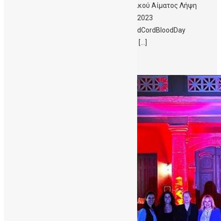
Ν.Αιγαίο για την Παγκόσμια Ημέρα Ομφαλικού Αίματος Λήψη
δελτίου τύπου #StemCellAwarenessWeek2023
#ΔωριζωΟμφαλικοΑιμα #WCBD23 #WorldCordBloodDay
#DonateCordBlood Δυνατό μήνυμα για την […]
Περισσότερα