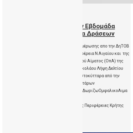
10/11/2023
Κοινο Δελτιο Τυπου για την Εβδομάδα
Ενημέρωσης και Προγραμμα Δράσεων
Κοινό Δελτίο Τύπου για την εβδομάδα Ενημέρωσης απο την ΔηΤΟΒ
Κρήτης, την Περιφέρεια Κρήτης, την Περιφέρεια Ν.Αιγαίου και της
Δημόσιας Τράπεζας Ομφαλιοπλακουντικού Αίματος (ΟπΑ) της
Αιματολογικής Κλινικής του Γ.Ν.Γ. Παπανικολάου Λήψη Δελτίου
Τύπου Εβδομάδα Ενημέρωσης για τα Βλαστοκύτταρα από την
Δημόσια Τράπεζα Ομφαλικών Βλαστοκυττάρων
Κρήτης#StemCellAwarenessWeek2023 #ΔωριζωΟμφαλικοΑιμα
#WCBD23 #WorldCordBloodDay
#DonateCordBloodΦωταγωγήσεις από τις Περιφέρειες Κρήτης
και Ν. Αιγαίου για […]
Περισσότερα