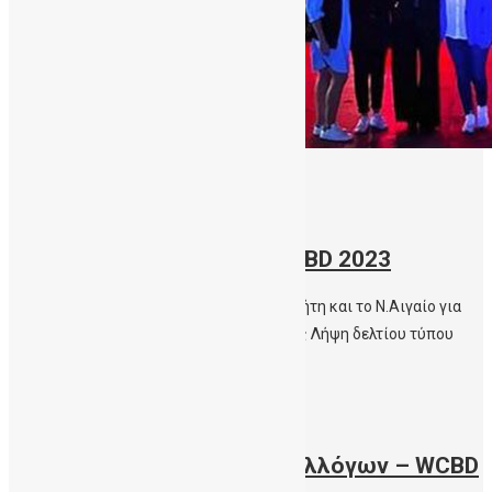
14/11/2023
Φωτογραφίες Κοινής
δράσης Φωταγώγησης- WCBD 2023
Στα χρώματα της ΔηΤΟΒ Κρήτης όλη η Κρήτη και το Ν.Αιγαίο για
την Παγκόσμια Ημέρα Ομφαλικού Αίματος Λήψη δελτίου τύπου
Περισσότερα
13/11/2023
Φωτογραφίες Δράσεων Συλλόγων – WCBD