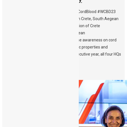
#StemCellAwarenessWeek2023 #DonateCordBlood #WCBD23
#WorldCordBloodDay Events taking place in Crete, South Aegean
and Thessaloniki Greece: – The HQs of Region of Crete
(https://www.crete.gov.gr/) and South Aegean
(https://www.pnai.gov.gr/) illuminate to raise awareness on cord
blood donation/banking and the therapeutic properties and
advances in the field. For the second consecutive year, all four HQs
of Crete’s prefectures – […]
Περισσότερα