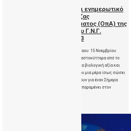
Φωτογραφίες Δράσεων και ενημερωτικό
υλικό της Δημόσιας Τράπεζας
Ομφαλοπλακουντιακού Αίματος (ΟπΑ) της
Αιματολογικής Κλινικής του Γ.Ν.Γ.
Παπανικολάου – WCBD 2023
Δημόσια Τράπεζα ΟπΑ του ΓΝΓ Παπανικολαου 15 Νοεμβρίου
παγκόσμια ημέρα ομφαλίου αίματοςΤα βλαστοκύτταρα από το
ομφαλιοπλακουντικό αίμα έχουν σπουδαία βιολογική αξία και
αποτελούν ένα πραγματικό δώρο ζωής που μια μέρα ίσως σώσει
μια ζωή.Ένας δίνει για όλους και όλοι δίνουν για έναν.Σήμερα
γνωρίζουμε ότι το λιγοστό αυτό αίμα που παραμένει στον
πλακούντα μετά τη γέννηση […]
Περισσότερα