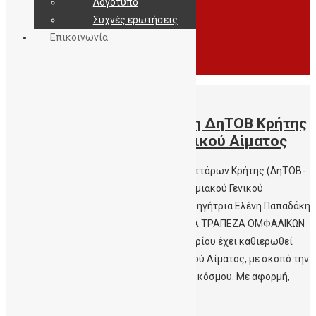
Λογότυπο
Συχνές ερωτήσεις
Επικοινωνία
14/11/2017
Ενημερωτικό δελτίο από τη ΔηΤΟΒ Κρήτης
– Παγκόσμια Ημέρα Ομφαλικού Αίματος
Δημόσια Τράπεζα Ομφαλικών Βλαστοκυττάρων Κρήτης (ΔηΤΟΒ-
Κρήτης) Αιματολογική Κλινική Πανεπιστημιακού Γενικού
Νοσοκομείου Ηρακλείου Διευθύντρια: Καθηγήτρια Ελένη Παπαδάκη
ΕΝΗΜΕΡΩΤΙΚΟ ΔΕΛΤΙΟ ΑΠΟ ΤΗ ΔΗΜΟΣΙΑ ΤΡΑΠΕΖΑ ΟΜΦΑΛΙΚΩΝ
ΒΛΑΣΤΟΚΥΤΤΑΡΩΝ ΚΡΗΤΗΣ Η 15η Νοεμβρίου έχει καθιερωθεί
διεθνώς ως η Παγκόσμια Ημέρα Ομφαλικού Αίματος, με σκοπό την
ευρεία πληροφόρηση και εκπαίδευση του κόσμου. Με αφορμή,
λοιπόν, την Ημέρα […]