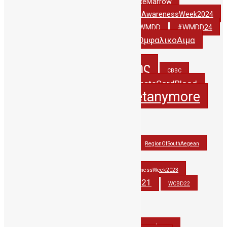
#DonateCordBlood
#DonateMarrow
#StemCellAwarenessWeek2024
#StemCellAwarenessWeek2022
#thankyoudonor
#WCBD24
#WMDD
#WMDD24
#ΔωριζωΟμφαλικοΑιμα
#WorldCordBloodDay
5years_PublicCBBC
5χρονιαΔηΤΟΒΚρητης
CBBC
creteregion
DonateCordBlood
CordBlood
itsnotasecretanymore
hbawardsgr
JohnAtHisBest
JohnwonTHErace
OlinaforCBBC
PAGNI
RegionOfSouthAegean
StemCellAwarenessWeek2021
StemCellAwarenessWeek2022
StemCellAwarenessWeek2023
stemcells
WCBD21
thankyoudonor
WCBD22
WCBD23
wmdd
wmdd2021
WorldCordBloodDay
Βλαστοκυτταρα
Βλαστοκύτταρα