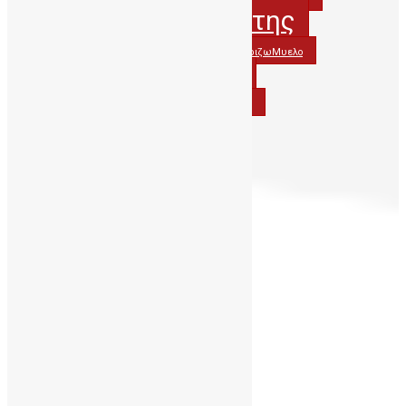
ΔηΤΟΒΚρητης
ΔηΤΟΒΚρήτης
ΔωρίζωΟμφαλικοΑιμα
ΔωριζωΜυελο
ΟμφαλικοΑιμα
ΔωριζωΟμφαλικοΑιμα
ΟμφαλικόΑιμα
ΠΑΓΝΗ
Περιφερεια_Κρητης
Νοέμβριος 2017
Δ
Τ
Τ
Π
Π
Σ
Κ
1
2
3
4
5
6
7
8
9
10
11
12
13
14
15
16
17
18
19
20
21
22
23
24
25
26
27
28
29
30
« Ιούν
Δεκ »