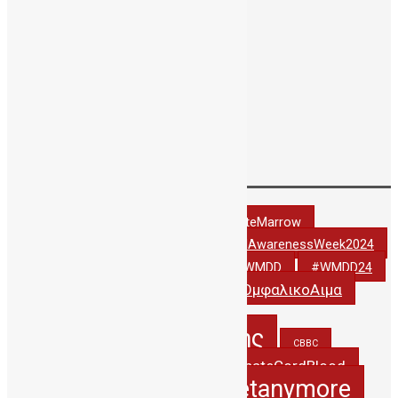
Οκτώβριος 2016
Αύγουστος 2016
Ιούλιος 2016
Ιούνιος 2016
Μάιος 2016
Απρίλιος 2016
Δεκέμβριος 2001
Tags
#DonateCordBlood
#DonateMarrow
#StemCellAwarenessWeek2024
#StemCellAwarenessWeek2022
#thankyoudonor
#WCBD24
#WMDD
#WMDD24
#ΔωριζωΟμφαλικοΑιμα
#WorldCordBloodDay
5years_PublicCBBC
5χρονιαΔηΤΟΒΚρητης
CBBC
creteregion
DonateCordBlood
CordBlood
itsnotasecretanymore
hbawardsgr