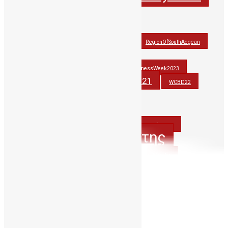
JohnAtHisBest
JohnwonTHErace
OlinaforCBBC
PAGNI
RegionOfSouthAegean
StemCellAwarenessWeek2021
StemCellAwarenessWeek2022
StemCellAwarenessWeek2023
stemcells
WCBD21
thankyoudonor
WCBD22
WCBD23
wmdd
wmdd2021
WorldCordBloodDay
Βλαστοκυτταρα
Βλαστοκύτταρα
ΔηΤΟΒΚρητης
ΔηΤΟΒΚρήτης
ΔωρίζωΟμφαλικοΑιμα
ΔωριζωΜυελο
ΟμφαλικοΑιμα
ΔωριζωΟμφαλικοΑιμα
ΟμφαλικόΑιμα
ΠΑΓΝΗ
Περιφερεια_Κρητης
Μάιος 2020
Δ
Τ
Τ
Π
Π
Σ
Κ