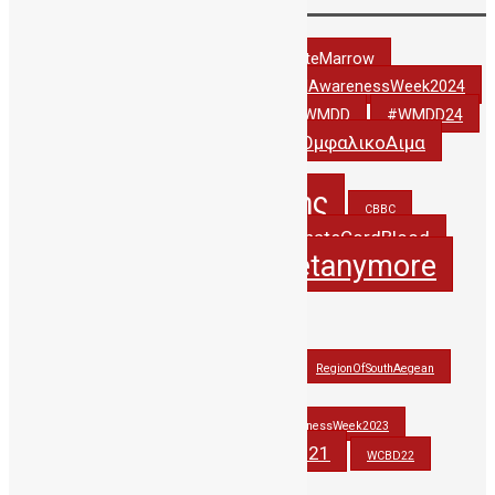
Tags
#DonateCordBlood
#DonateMarrow
#StemCellAwarenessWeek2024
#StemCellAwarenessWeek2022
#thankyoudonor
#WCBD24
#WMDD
#WMDD24
#ΔωριζωΟμφαλικοΑιμα
#WorldCordBloodDay
5years_PublicCBBC
5χρονιαΔηΤΟΒΚρητης
CBBC
creteregion
DonateCordBlood
CordBlood
itsnotasecretanymore
hbawardsgr
JohnAtHisBest
JohnwonTHErace
OlinaforCBBC
PAGNI
RegionOfSouthAegean
StemCellAwarenessWeek2021
StemCellAwarenessWeek2022
StemCellAwarenessWeek2023
stemcells
WCBD21
thankyoudonor
WCBD22
WCBD23
wmdd
wmdd2021