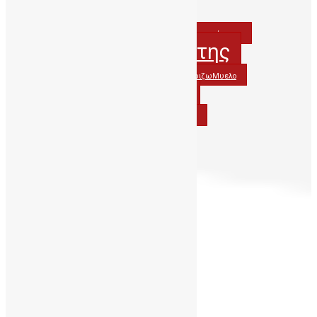
WorldCordBloodDay
Βλαστοκυτταρα
Βλαστοκύτταρα
ΔηΤΟΒΚρητης
ΔηΤΟΒΚρήτης
ΔωρίζωΟμφαλικοΑιμα
ΔωριζωΜυελο
ΟμφαλικοΑιμα
ΔωριζωΟμφαλικοΑιμα
ΟμφαλικόΑιμα
ΠΑΓΝΗ
Περιφερεια_Κρητης
Ιούλιος 2020
Δ
Τ
Τ
Π
Π
Σ
Κ
1
2
3
4
5
6
7
8
9
10
11
12
13
14
15
16
17
18
19
20
21
22
23
24
25
26
27
28
29
30
31
« Ιούν
Νοέ »