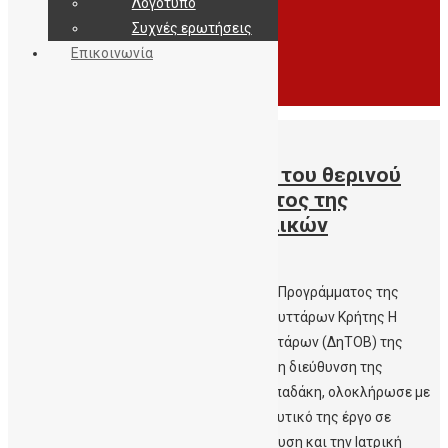
Λογότυπο
Συχνές ερωτήσεις
Επικοινωνία
15/07/2020
Skaikritis.gr – Ολοκλήρωση του θερινού
Εκπαιδευτικού Προγράμματος της
Δημόσιας Τράπεζας Ομφαλικών
Βλαστοκυττάρων Κρήτης
Ολοκλήρωση του θερινού Εκπαιδευτικού Προγράμματος της
Δημόσιας Τράπεζας Ομφαλικών Βλαστοκυττάρων Κρήτης Η
Δημόσια Τράπεζα Ομφαλικών Βλαστοκυττάρων (ΔηΤΟΒ) της
Αιματολογικής Κλινικής του ΠαΓΝΗ, υπό τη διεύθυνση της
Καθηγήτριας Αιματολογίας Δρ Ελένης Παπαδάκη, ολοκλήρωσε με
επιτυχία για 3η συνεχή χρονιά το εκπαιδευτικό της έργο σε
συνεργασία με τη Δευτεροβάθμια Εκπαίδευση και την Ιατρική