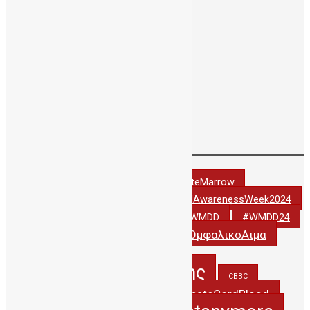
Οκτώβριος 2016
Αύγουστος 2016
Ιούλιος 2016
Ιούνιος 2016
Μάιος 2016
Απρίλιος 2016
Δεκέμβριος 2001
Tags
#DonateCordBlood
#DonateMarrow
#StemCellAwarenessWeek2024
#StemCellAwarenessWeek2022
#thankyoudonor
#WCBD24
#WMDD
#WMDD24
#ΔωριζωΟμφαλικοΑιμα
#WorldCordBloodDay
5years_PublicCBBC
5χρονιαΔηΤΟΒΚρητης
CBBC
creteregion
DonateCordBlood
CordBlood