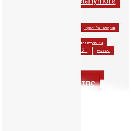
itsnotasecretanymore
hbawardsgr
JohnAtHisBest
JohnwonTHErace
OlinaforCBBC
PAGNI
RegionOfSouthAegean
StemCellAwarenessWeek2021
StemCellAwarenessWeek2022
StemCellAwarenessWeek2023
stemcells
WCBD21
thankyoudonor
WCBD22
WCBD23
wmdd
wmdd2021
WorldCordBloodDay
Βλαστοκυτταρα
Βλαστοκύτταρα
ΔηΤΟΒΚρητης
ΔηΤΟΒΚρήτης
ΔωρίζωΟμφαλικοΑιμα
ΔωριζωΜυελο
ΟμφαλικοΑιμα
ΔωριζωΟμφαλικοΑιμα
ΟμφαλικόΑιμα
ΠΑΓΝΗ
Περιφερεια_Κρητης
Απρίλιος 2021