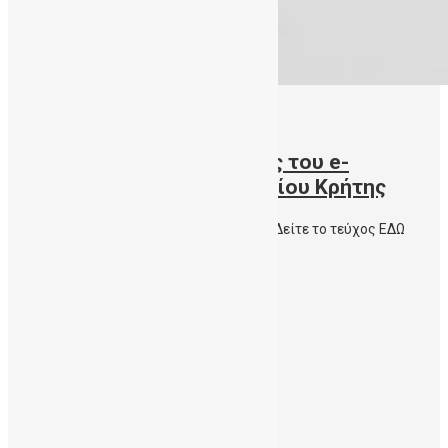
07/04/2021
Κυκλοφόρησε το 6ο τεύχος του e-
Newsletter του Πανεπιστημίου Κρήτης
Άρθρο – Γνωριμία με την ΔηΤΟΒ Κρήτης . Δείτε το τεύχος ΕΔΩ
Περισσότερα
Ιούλιος 2026
Μάρτιος 2026
Δεκέμβριος 2025
Νοέμβριος 2025
Οκτώβριος 2025