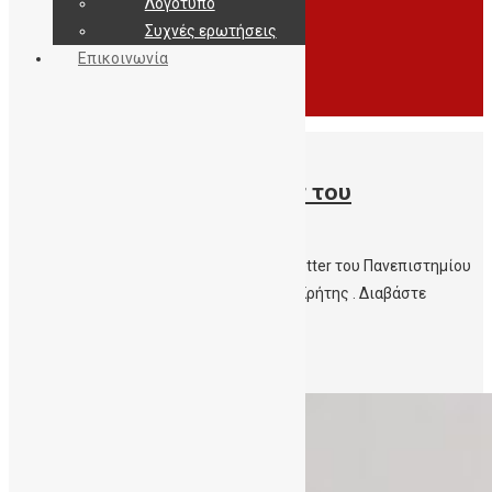
Λογότυπο
Συχνές ερωτήσεις
Επικοινωνία
07/04/2021
6ο τεύχος του e-Newsletter του
Πανεπιστημίου Κρήτης
Κυκλοφόρησε το 6ο τεύχος του e-Newsletter του Πανεπιστημίου
Κρήτης Άρθρο – Γνωριμία με την ΔηΤΟΒ Κρήτης . Διαβάστε
το εδω.
Περισσότερα