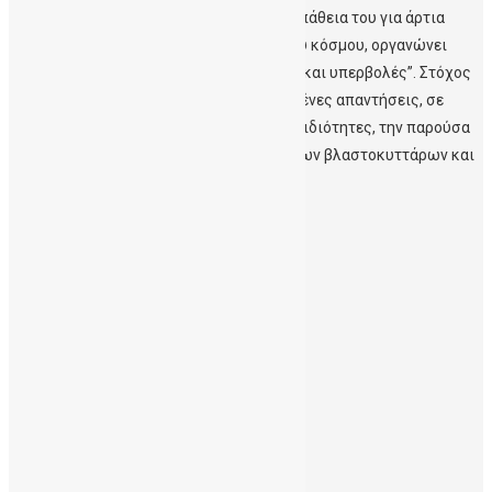
Ιατρικός Σύλλογος Ηρακλείου στην προσπάθεια του για άρτια
ενημέρωση των πολιτών και του ιατρικού κόσμου, οργανώνει
ημερίδα θέμα: “Βλαστοκύτταρα: αλήθειες και υπερβολές”. Στόχος
είναι να δοθούν επιστημονικά τεκμηριωμένες απαντήσεις, σε
θέματα που σχετίζονται με τις πηγές, τις ιδιότητες, την παρούσα
χρήση και τις μελλοντικές προοπτικές των βλαστοκυττάρων και
[…]
Περισσότερα
Ιούλιος 2026
Μάρτιος 2026
Δεκέμβριος 2025
Νοέμβριος 2025
Οκτώβριος 2025
Σεπτέμβριος 2025
Ιούλιος 2025
Μάιος 2025