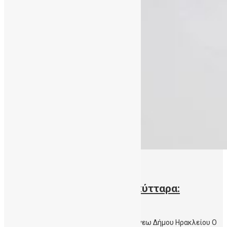
25/06/2016
Ημερίδα με θέμα: “Βλαστοκύτταρα:
αλήθειες και υπερβολές”
Σάββατο 25 Ιουνίου 2016, Αίθουσα Ανδρόγεω Δήμου Ηρακλείου Ο