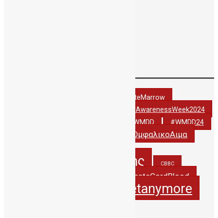
Ιούλιος 2016
Ιούνιος 2016
Μάιος 2016
Απρίλιος 2016
Δεκέμβριος 2001
Tags
#DonateCordBlood
#DonateMarrow
#StemCellAwarenessWeek2024
#StemCellAwarenessWeek2022
#thankyoudonor
#WCBD24
#WMDD
#WMDD24
#ΔωριζωΟμφαλικοΑιμα
#WorldCordBloodDay
5years_PublicCBBC
5χρονιαΔηΤΟΒΚρητης
CBBC
creteregion
DonateCordBlood
CordBlood
itsnotasecretanymore
hbawardsgr
JohnAtHisBest
JohnwonTHErace