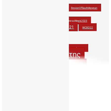
OlinaforCBBC
PAGNI
RegionOfSouthAegean
StemCellAwarenessWeek2021
StemCellAwarenessWeek2022
StemCellAwarenessWeek2023
stemcells
WCBD21
thankyoudonor
WCBD22
WCBD23
wmdd
wmdd2021
WorldCordBloodDay
Βλαστοκυτταρα
Βλαστοκύτταρα
ΔηΤΟΒΚρητης
ΔηΤΟΒΚρήτης
ΔωρίζωΟμφαλικοΑιμα
ΔωριζωΜυελο
ΟμφαλικοΑιμα
ΔωριζωΟμφαλικοΑιμα
ΟμφαλικόΑιμα
ΠΑΓΝΗ
Περιφερεια_Κρητης
Ιούνιος 2016
Δ
Τ
Τ
Π
Π
Σ
Κ
1
2
3
4
5
6
7
8
9
10
11
12