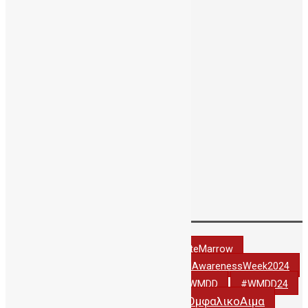
Ιούνιος 2017
Απρίλιος 2017
Ιανουάριος 2017
Νοέμβριος 2016
Οκτώβριος 2016
Αύγουστος 2016
Ιούλιος 2016
Ιούνιος 2016
Μάιος 2016
Απρίλιος 2016
Δεκέμβριος 2001
Tags
#DonateCordBlood
#DonateMarrow
#StemCellAwarenessWeek2024
#StemCellAwarenessWeek2022
#thankyoudonor
#WCBD24
#WMDD
#WMDD24
#ΔωριζωΟμφαλικοΑιμα
#WorldCordBloodDay