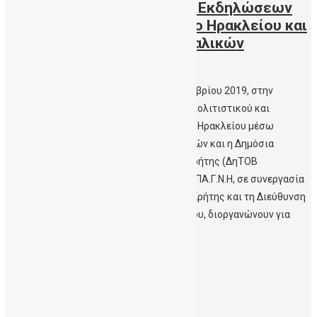
Εβδομάδα Ενημέρωσης και Εκδηλώσεων
στο Ηράκλειο από τον Δήμο Ηρακλείου και
την Δημόσια Τράπεζα Ομφαλικών
Βλαστοκυττάρων Κρήτης
Εκδήλωση για το ευρύ κοινό στις 25 Νοεμβρίου 2019, στην
Αίθουσα του Πειραματικού Θεάτρου του Πολιτιστικού και
Συνεδριακού Κέντρου Ηρακλείου Ο Δήμος Ηρακλείου μέσω
της Αντιδημαρχίας Κοινωνικών Υπηρεσιών και η Δημόσια
Τράπεζα Ομφαλικών Βλαστοκυττάρων Κρήτης (ΔηΤΟΒ
Κρήτης) της Αιματολογικής Κλινικής του ΠΑ.Γ.Ν.Η, σε συνεργασία
με την Ιατρική Σχολή του Πανεπιστημίου Κρήτης και τη Διεύθυνση
Δευτεροβάθμιας Εκπαίδευσης Ν.Ηρακλείου, διοργανώνουν για
τρίτη συνεχή χρονιά την «Εβδομάδα […]
Περισσότερα
Ιούλιος 2026