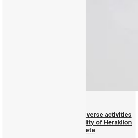
25/11/2019
An awareness week full of diverse activities
in Heraklion by the Municipality of Heraklion
& Public Cord Blood Bank Crete