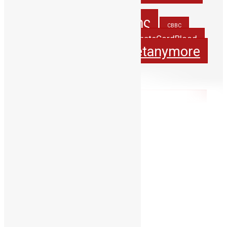
5years_PublicCBBC
5χρονιαΔηΤΟΒΚρητης
CBBC
creteregion
DonateCordBlood
CordBlood
itsnotasecretanymore
hbawardsgr
JohnAtHisBest
JohnwonTHErace
OlinaforCBBC
PAGNI
RegionOfSouthAegean
StemCellAwarenessWeek2021
StemCellAwarenessWeek2022
StemCellAwarenessWeek2023
stemcells
WCBD21
thankyoudonor
WCBD22
WCBD23
wmdd
wmdd2021
WorldCordBloodDay
Βλαστοκυτταρα
Βλαστοκύτταρα
ΔηΤΟΒΚρητης
ΔηΤΟΒΚρήτης
ΔωρίζωΟμφαλικοΑιμα
ΔωριζωΜυελο
ΟμφαλικοΑιμα
ΔωριζωΟμφαλικοΑιμα