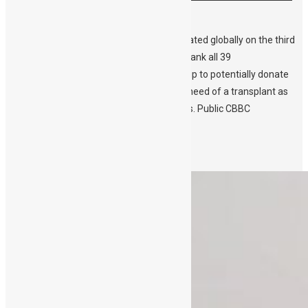
Day
World Marrow Donor Day (WMDD) is celebrated globally on the third
Saturday of September. A unique day to thank all 39
million volunteer donors who have signed up to potentially donate
marrow or blood stem cells for patients in need of a transplant as
well as the 800 thousand cord blood donors. Public CBBC
staff actively participate in this world […]
Περισσότερα