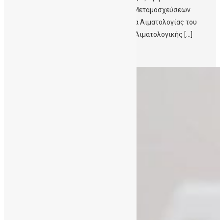
Βλαστοκυττάρων Κρήτης στο πεδίο των Μεταμοσχεύσεων
Αιματολογικών Νοσημάτων’’ η Καθηγήτρια Αιματολογίας του
Πανεπιστημίου Κρήτης , Διευθύντρια της Αιματολογικής […]
Περισσότερα