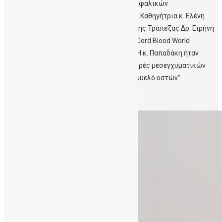
Η Διευθύντρια της Δημόσιας Τράπεζας Ομφαλικών
Βλαστοκυττάρων Κρήτης (ΔηΤΟΒ Κρήτης) Καθηγήτρια κ. Ελένη
Παπαδάκη και η Υπεύθυνη Επικοινωνίας της Τράπεζας Δρ. Ειρήνη
Μαυρουδή παρακολούθησαν το Συνέδριο Cord Blood World
Europe, 16–17/ Μαϊου 2018, στο Λονδίνο. Η κ. Παπαδάκη ήταν
προσκεκλημένη ομιλήτρια με θέμα “Διαφορές μεσεγχυματικών
βλαστοκυτταρων από ομφάλιο λώρο και μυελό οστών”.
Περισσότερα