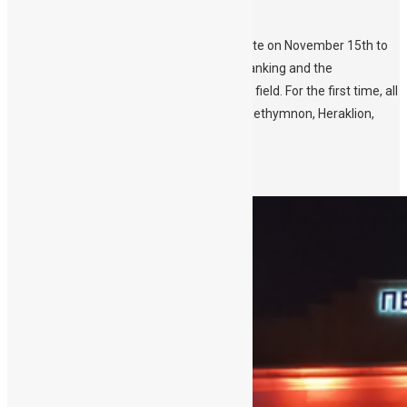
Public and media – The HQs of Region of
Crete (https://www.crete.gov.gr/) & South
Aegean (https://www.pnai.gov.gr/) illuminate on November 15th to
raise awareness on cord blood donation/banking and the
therapeutic properties and advances in the field. For the first time, all
four HQs of Crete’s prefectures – Chania, Rethymnon, Heraklion,
Lasithi […]
Περισσότερα