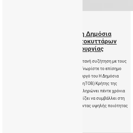
20/04/2021
Πάνω από 3000 δωρεές στη Δημόσια
Τράπεζα Ομφαλικών Βλαστοκυττάρων
Κρήτης στα πέντε έτη λειτουργίας
Ανοιχτή διαδικτυακή Ενημέρωση και ζωντανή συζήτηση με τους
μελλοντικούς γονείς και το ευρύ κοινό – Γνωρίστε το επίσημο
τραγούδι της ΔηΤΟΒ Κρήτης και τη δημιουργό του H Δημόσια
Τράπεζα Ομφαλικών Βλαστοκυττάρων (ΔηΤΟΒ) Κρήτης της
Αιματολογικής Κλινικής του ΠΑΓΝΗ, συμπληρώνει πέντε χρόνια
λειτουργίας. Σταθερή στο έργο της, συνεχίζει να συμβάλλει στη
διασφάλιση της Δημόσιας Υγείας παρέχοντας υψηλής ποιότητας
υπηρεσίες […]
Περισσότερα