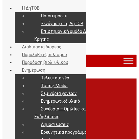
Η ΔηΤΟΒ
Ποιοi εiμαστε
Ξενάγηση στη ΔηΤΟΒ
Επιστημονική ομάδα ΔηΤΟΒ
Κρητης
Διαδικασια δωρεας
Εισοδος / Εγγραφη
Παραλαβη εξοπλισμου
Παραδοση βιολ. υλικου
Ενημέρωση
Τελευταία νέα
Archives
Τύπος-Media
Σεμινάρια γονέων
Ενημερωτικό υλικό
Συνέδρια – Ομιλίες και
Εκδηλώσεις
Δημοσιεύσεις
Ερευνητικά προγράμματα