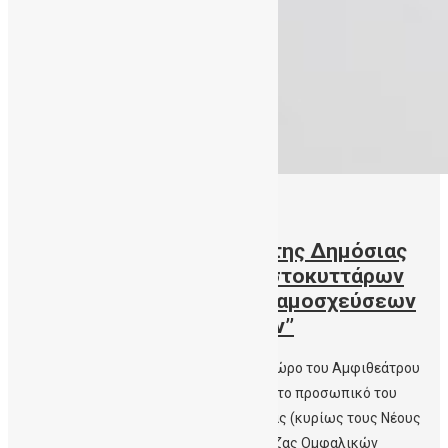
12/07/2019
ΓΝ-ΚΥ Σητείας – ‘’ Το Έργο της Δημόσιας
Τράπεζας Ομφαλικών Βλαστοκυττάρων
Κρήτης στο πεδίο των Μεταμοσχεύσεων
Αιματολογικών Νοσημάτων’’
Την παρασκευή 12 -7-2019 ώρα 1μμ στο χώρο του Αμφιθεάτρου
του ΓΝ-ΚΥ Σητείας μίλησε και ενημέρωσε το προσωπικό του
Νοσοκομείου και τους πολίτες της Σητείας (κυρίως τους Νέους
Γονείς) για ‘’ Το Έργο της Δημόσιας Τράπεζας Ομφαλικών