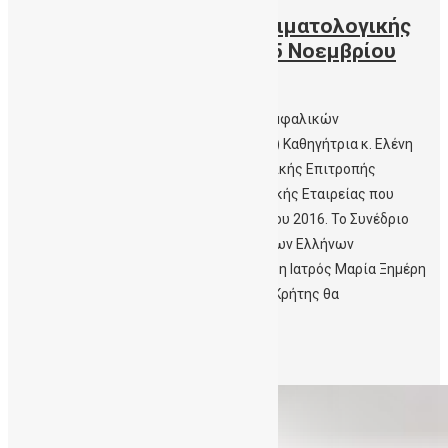
Συνέδριου της Ελληνικής Αιματολογικής
Εταιρείας, Θεσσαλονίκη 3-5 Νοεμβρίου
2016
Η Διευθύντρια της Δημόσιας Τράπεζας Ομφαλικών
Βλαστοκυττάρων Κρήτης (ΔηΤΟΒ Κρήτης) Καθηγήτρια κ. Ελένη
Παπαδάκη είναι Πρόεδρος της Επιστημονικής Επιτροπής
του Συνεδρίου της Ελληνικής Αιματολογικής Εταιρείας που
διεξάγεται στη Θεσσαλονίκη 3-5 Νοεμβρίου 2016. Το Συνέδριο
αυτό αποτελεί την κορυφαία εκδήλωση των Ελλήνων
Αιματολόγων. Η Δρ. Ειρήνη Μαυρουδή και η Ιατρός Μαρία Ξημέρη
που ανήκουν στο προσωπικό της ΔηΤΟΒ Κρήτης θα
παρακολουθήσουν το […]
Περισσότερα