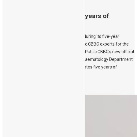
20/04/2021
Public CBBC celebrates five years of
operation
More than 3000 donations to Public CBBC during its five-year
operationLive online Info session with Public CBBC experts for the
general public and future parents Discover Public CBBC’s new official
song and its creator Public CBBC – of the Haematology Department
of the University Hospital of Crete – celebrates five years of
operation. Committed to its role, […]
Περισσότερα