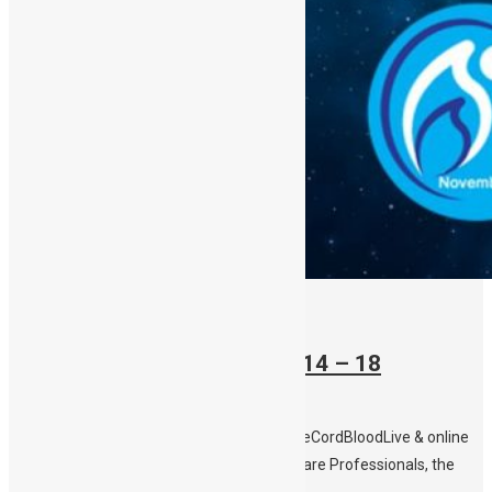
12/11/2022
Stem Cell Awareness Week
14 – 18
November 2022
#StemCellAwarenessWeek2022 #DonateCordBloodLive & online
events, open to Parents, Students, Healthcare Professionals, the