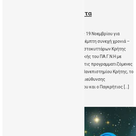
15/11/2021
Εβδομάδα Ενημέρωσης για τα
Βλαστοκύτταρα
Εβδομάδα ενημέρωσης από τις 15 έως τις 19 Νοεμβρίου για
τα Βλαστοκύτταρα, διοργανώνεται – για πέμπτη συνεχή χρονιά –
από τη Δημόσια Τράπεζα Ομφαλικών Βλαστοκυττάρων Κρήτης
(ΔηΤΟΒ Κρήτης) της Αιματολογικής Κλινικής του ΠΑ.Γ.Ν.Η με
συνδιοργανωτή την Περιφέρεια Κρήτης. Στις προγραμματιζόμενες
δράσεις συμμετέχει η Ιατρική Σχολή του Πανεπιστημίου Κρήτης, τo
Γραφείο Σχολικών Δραστηριοτήτων της Διεύθυνσης
Δευτεροβάθμιας Εκπαίδευσης Ν. Ηρακλείου και ο Παγκρήτιος […]
Περισσότερα